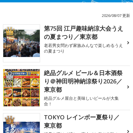
2026/08/07 更新
第75回 江戸趣味納涼大会うえ
1
の夏まつり／東京都
老若男女問わず家族みんなで楽しめるうえ
の夏まつり
絶品グルメ ビール＆日本酒祭
2
り＠神田明神納涼祭り2026／
東京都
絶品グルメ屋台と美味しいビールが大集
合！
TOKYO レインボー夏祭り／
3
東京都