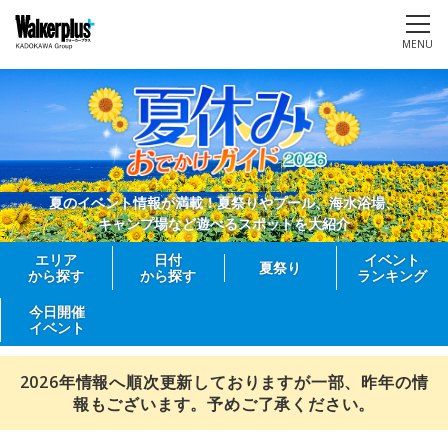
MENU
夏のイベント情報が満載！夏祭りやプール、海水浴場、
キャンプ場など遊べるスポットを大紹介
エリア
日付
イベント
夏祭り
から探す
から探す
ランキング
今日開催
イベント
2026年情報へ順次更新しておりますが一部、昨年の情
報もございます。予めご了承ください。