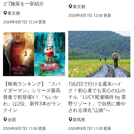
ど7施策を一挙紹介
東京都
東京都
2026年8月7日 12:00
更新
2026年8月7日 12:24
更新
【映画ランキング】『スパ
1泊2日で行ける週末ハイ
イダーマン』シリーズ最高
ク！初心者でも安心の山ホ
発進で初登場V！『ちいか
テル「LUCY尾瀬鳩待 by 星
わ』は2位、新作3本がラン
野リゾート」で自然に癒や
クイン
される弾丸“山旅”へ
全国
群馬県
2026年8月7日 11:00
更新
2026年8月7日 11:00
更新