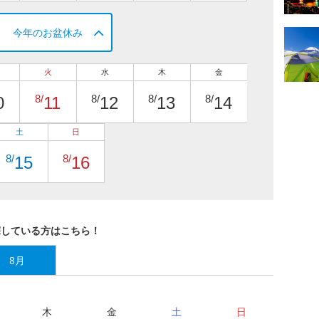
今年のお盆休み
火
水
木
金
8/
8/
8/
8/
0
11
12
13
14
土
日
8/
8/
15
16
探している方はこちら！
8月
木
金
土
日