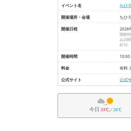
イベント名
ちひ
開催場所・会場
ちひ
開催日程
2026
開館時
み20
8/10
開催時間
10:00
料金
有料 
公式サイト
公式
今日
33℃
／
26℃