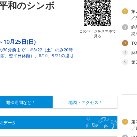
平和のシンボ
第
1
／
絶
2
このページをスマホで
納
見る
～10月25日(日)
T
3
館の30分前まで）※8/22（土）のみ20時
麻
4
、翌平日休館）、8/10、9/21の週は
第
5
開催期間など
地図・アクセス
第
1
細データ
／