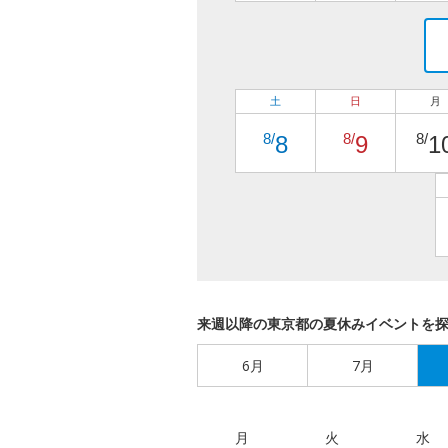
土
日
月
8/
8/
8/
8
9
1
来週以降の東京都の夏休みイベントを
6月
7月
月
火
水