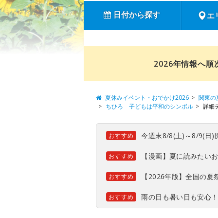
日付から探す
エ
2026年情報へ
夏休みイベント・おでかけ2026
関東の
ちひろ 子どもは平和のシンボル
詳細
今週末8/8(土)～8/9
おすすめ
【漫画】夏に読みたい
おすすめ
【2026年版】全国の
おすすめ
雨の日も暑い日も安心
おすすめ