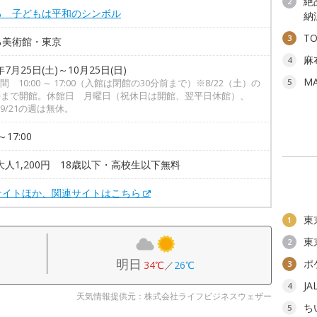
絶
2
ろ 子どもは平和のシンボル
納
T
3
ろ美術館・東京
麻
4
年7月25日(土)～10月25日(日)
M
間 10:00 ～ 17:00（入館は閉館の30分前まで）※8/22（土）の
5
時まで開館。休館日 月曜日（祝休日は開館、翌平日休館）、
、9/21の週は無休。
～17:00
大人1,200円 18歳以下・高校生以下無料
サイトほか、関連サイトはこちら
東
1
東
2
明日
ポ
34℃
／
26℃
3
J
4
天気情報提供元：株式会社ライフビジネスウェザー
ち
5