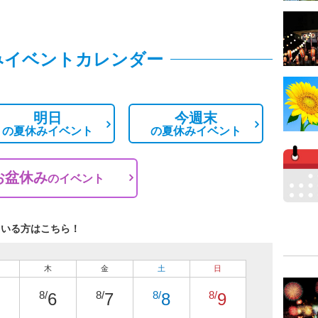
みイベントカレンダー
明日
今週末
の
夏休みイベント
の
夏休みイベント
お盆休み
の
イベント
ている方はこちら！
木
金
土
日
8/
8/
8/
8/
6
7
8
9