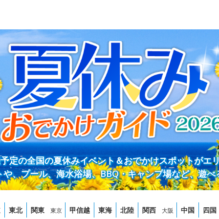
開催予定の全国の夏休みイベント＆おでかけスポットがエ
トや、プール、海水浴場、BBQ・キャンプ場など、遊べ
道
東北
関東
甲信越
東海
北陸
関西
中国
四国
東京
大阪