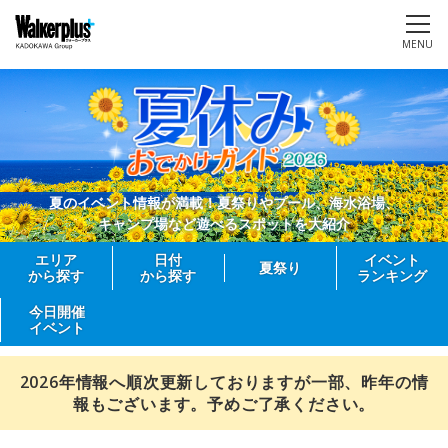
MENU
夏のイベント情報が満載！夏祭りやプール、海水浴場、
キャンプ場など遊べるスポットを大紹介
エリア
日付
イベント
夏祭り
から探す
から探す
ランキング
今日開催
イベント
2026年情報へ順次更新しておりますが一部、昨年の情
報もございます。予めご了承ください。