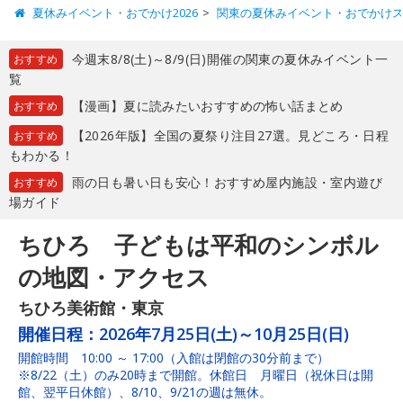
夏休みイベント・おでかけ2026
関東の夏休みイベント・おでかけ
今週末8/8(土)～8/9(日)開催の関東の夏休みイベント一
おすすめ
覧
【漫画】夏に読みたいおすすめの怖い話まとめ
おすすめ
【2026年版】全国の夏祭り注目27選。見どころ・日程
おすすめ
もわかる！
雨の日も暑い日も安心！おすすめ屋内施設・室内遊び
おすすめ
場ガイド
ちひろ 子どもは平和のシンボル
の地図・アクセス
ちひろ美術館・東京
開催日程：
2026年7月25日(土)～10月25日(日)
開館時間 10:00 ～ 17:00（入館は閉館の30分前まで）
※8/22（土）のみ20時まで開館。休館日 月曜日（祝休日は開
館、翌平日休館）、8/10、9/21の週は無休。