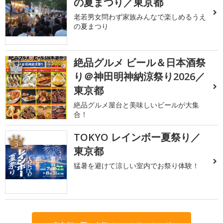
の夏まつり／東京都
老若男女問わず家族みんなで楽しめるうえ
の夏まつり
絶品グルメ ビール＆日本酒祭
2
り＠神田明神納涼祭り2026／
東京都
絶品グルメ屋台と美味しいビールが大集
合！
TOKYO レインボー夏祭り／
3
東京都
猛暑を避けて涼しい室内でお祭り体験！