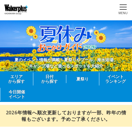
MENU
夏のイベント情報が満載！夏祭りやプール、海水浴場、
キャンプ場など遊べるスポットを大紹介
エリア
日付
イベント
夏祭り
から探す
から探す
ランキング
今日開催
イベント
2026年情報へ順次更新しておりますが一部、昨年の情
報もございます。予めご了承ください。