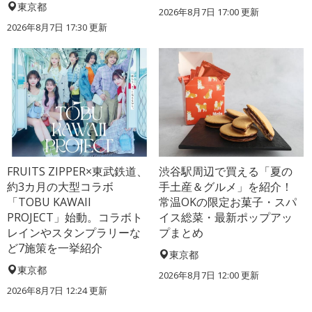
東京都
2026年8月7日 17:00
更新
2026年8月7日 17:30
更新
FRUITS ZIPPER×東武鉄道、
渋谷駅周辺で買える「夏の
約3カ月の大型コラボ
手土産＆グルメ」を紹介！
「TOBU KAWAII
常温OKの限定お菓子・スパ
PROJECT」始動。コラボト
イス総菜・最新ポップアッ
レインやスタンプラリーな
プまとめ
ど7施策を一挙紹介
東京都
東京都
2026年8月7日 12:00
更新
2026年8月7日 12:24
更新