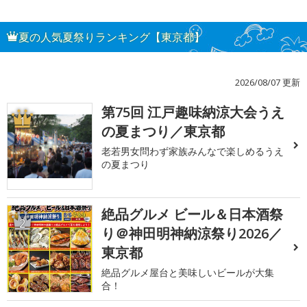
夏の人気夏祭りランキング【東京都】
2026/08/07 更新
第75回 江戸趣味納涼大会うえ
1
の夏まつり／東京都
老若男女問わず家族みんなで楽しめるうえ
の夏まつり
絶品グルメ ビール＆日本酒祭
2
り＠神田明神納涼祭り2026／
東京都
絶品グルメ屋台と美味しいビールが大集
合！