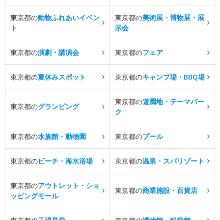
東京都の
動物ふれあいイベン
東京都の
美術展・博物展・展
ト
示会
東京都の
演劇・講演会
東京都の
フェア
東京都の
夏休みスポット
東京都の
キャンプ場・BBQ場
東京都の
遊園地・テーマパー
東京都の
グランピング
ク
東京都の
水族館・動物園
東京都の
プール
東京都の
ビーチ・海水浴場
東京都の
温泉・スパリゾート
東京都の
アウトレット・ショ
東京都の
商業施設・百貨店
ッピングモール