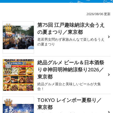
2026/08/06 更新
第75回 江戸趣味納涼大会うえ
1
の夏まつり／東京都
老若男女問わず家族みんなで楽しめるうえ
の夏まつり
絶品グルメ ビール＆日本酒祭
2
り＠神田明神納涼祭り2026／
東京都
絶品グルメ屋台と美味しいビールが大集
合！
TOKYO レインボー夏祭り／
3
東京都