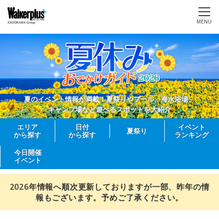
MENU
夏のイベント情報が満載！夏祭りやプール、海水浴場、
キャンプ場など遊べるスポットを大紹介
エリア
日付
イベント
夏祭り
から探す
から探す
ランキング
今日開催
イベント
2026年情報へ順次更新しておりますが一部、昨年の情
報もございます。予めご了承ください。