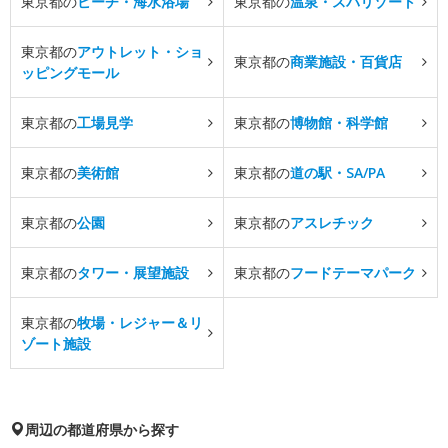
東京都の
ビーチ・海水浴場
東京都の
温泉・スパリゾート
東京都の
アウトレット・ショ
東京都の
商業施設・百貨店
ッピングモール
東京都の
工場見学
東京都の
博物館・科学館
東京都の
美術館
東京都の
道の駅・SA/PA
東京都の
公園
東京都の
アスレチック
東京都の
タワー・展望施設
東京都の
フードテーマパーク
東京都の
牧場・レジャー＆リ
ゾート施設
周辺の都道府県から探す