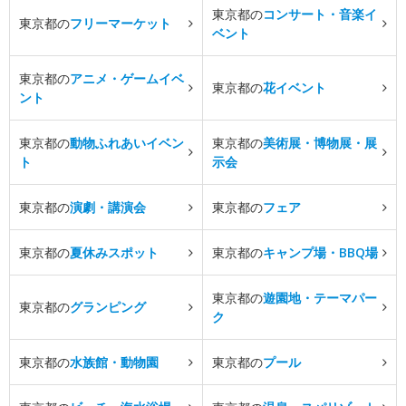
東京都の
コンサート・音楽イ
東京都の
フリーマーケット
ベント
東京都の
アニメ・ゲームイベ
東京都の
花イベント
ント
東京都の
動物ふれあいイベン
東京都の
美術展・博物展・展
ト
示会
東京都の
演劇・講演会
東京都の
フェア
東京都の
夏休みスポット
東京都の
キャンプ場・BBQ場
東京都の
遊園地・テーマパー
東京都の
グランピング
ク
東京都の
水族館・動物園
東京都の
プール