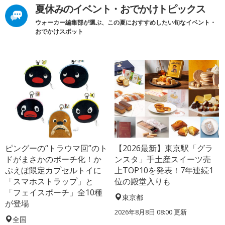
夏休みのイベント・おでかけトピックス
ウォーカー編集部が選ぶ、この夏におすすめしたい旬なイベント・
おでかけスポット
ピングーの“トラウマ回”のト
【2026最新】東京駅「グラ
ドがまさかのポーチ化！か
ンスタ」手土産スイーツ売
ぷえぼ限定カプセルトイに
上TOP10を発表！7年連続1
「スマホストラップ」と
位の殿堂入りも
「フェイスポーチ」全10種
東京都
が登場
2026年8月8日 08:00
更新
全国