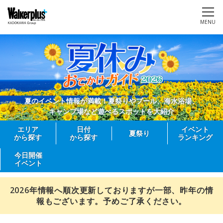
MENU
夏のイベント情報が満載！夏祭りやプール、海水浴場、
キャンプ場など遊べるスポットを大紹介
エリア
日付
イベント
夏祭り
から探す
から探す
ランキング
今日開催
イベント
2026年情報へ順次更新しておりますが一部、昨年の情
報もございます。予めご了承ください。