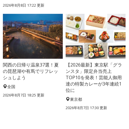
2026年8月8日 17:22
更新
関西の日帰り温泉37選！夏
【2026最新】東京駅「グラ
の琵琶湖や有馬でリフレッ
ンスタ」限定弁当売上
シュしよう
TOP10を発表！芸能人御用
達の特製カレーが3年連続1
全国
位に
2026年8月7日 18:25
更新
東京都
2026年8月7日 17:30
更新