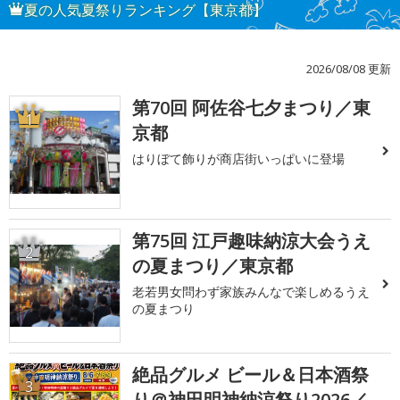
夏の人気夏祭りランキング【東京都】
2026/08/08 更新
第70回 阿佐谷七夕まつり／東
1
京都
はりぼて飾りが商店街いっぱいに登場
第75回 江戸趣味納涼大会うえ
2
の夏まつり／東京都
老若男女問わず家族みんなで楽しめるうえ
の夏まつり
絶品グルメ ビール＆日本酒祭
3
り＠神田明神納涼祭り2026／