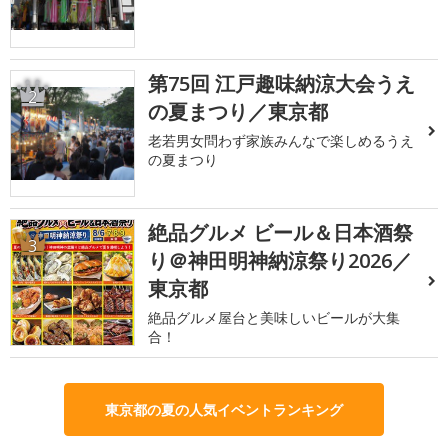
第75回 江戸趣味納涼大会うえ
2
の夏まつり／東京都
老若男女問わず家族みんなで楽しめるうえ
の夏まつり
絶品グルメ ビール＆日本酒祭
3
り＠神田明神納涼祭り2026／
東京都
絶品グルメ屋台と美味しいビールが大集
合！
東京都の夏の人気イベントランキング