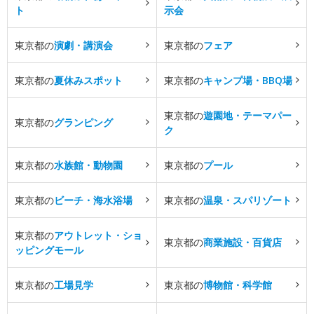
ト
示会
東京都の
演劇・講演会
東京都の
フェア
東京都の
夏休みスポット
東京都の
キャンプ場・BBQ場
東京都の
遊園地・テーマパー
東京都の
グランピング
ク
東京都の
水族館・動物園
東京都の
プール
東京都の
ビーチ・海水浴場
東京都の
温泉・スパリゾート
東京都の
アウトレット・ショ
東京都の
商業施設・百貨店
ッピングモール
東京都の
工場見学
東京都の
博物館・科学館