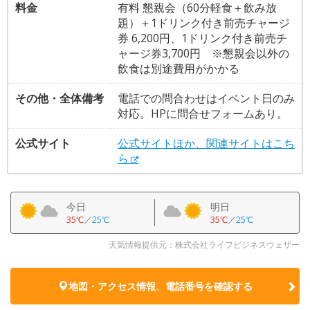
料金
有料 懇親会（60分軽食＋飲み放
題）＋1ドリンク付き前売チャージ
券 6,200円、1ドリンク付き前売チ
ャージ券3,700円 ※懇親会以外の
飲食は別途費用がかかる
その他・全体備考
電話での問合わせはイベント日のみ
対応。HPに問合せフォームあり。
公式サイト
公式サイトほか、関連サイトはこち
ら
今日
明日
35℃
／
25℃
35℃
／
25℃
天気情報提供元：株式会社ライフビジネスウェザー
地図・アクセス情報、電話番号を確認する