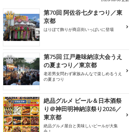
第70回 阿佐谷七夕まつり／東
1
京都
はりぼて飾りが商店街いっぱいに登場
第75回 江戸趣味納涼大会うえ
2
の夏まつり／東京都
老若男女問わず家族みんなで楽しめるうえ
の夏まつり
絶品グルメ ビール＆日本酒祭
3
り＠神田明神納涼祭り2026／
東京都
絶品グルメ屋台と美味しいビールが大集
合！