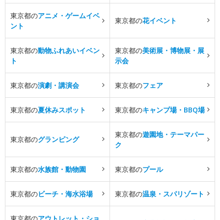
東京都の
アニメ・ゲームイベ
東京都の
花イベント
ント
東京都の
動物ふれあいイベン
東京都の
美術展・博物展・展
ト
示会
東京都の
演劇・講演会
東京都の
フェア
東京都の
夏休みスポット
東京都の
キャンプ場・BBQ場
東京都の
遊園地・テーマパー
東京都の
グランピング
ク
東京都の
水族館・動物園
東京都の
プール
東京都の
ビーチ・海水浴場
東京都の
温泉・スパリゾート
東京都の
アウトレット・ショ