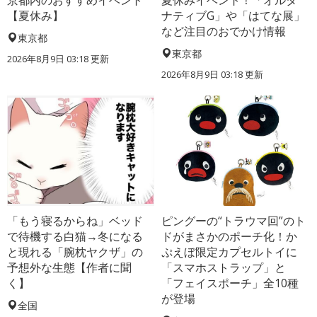
京都内のおすすめイベント
夏休みイベント！「オルタ
【夏休み】
ナティブG」や「はてな展」
など注目のおでかけ情報
東京都
東京都
2026年8月9日 03:18
更新
2026年8月9日 03:18
更新
「もう寝るからね」ベッド
ピングーの“トラウマ回”のト
で待機する白猫→冬になる
ドがまさかのポーチ化！か
と現れる「腕枕ヤクザ」の
ぷえぼ限定カプセルトイに
予想外な生態【作者に聞
「スマホストラップ」と
く】
「フェイスポーチ」全10種
が登場
全国