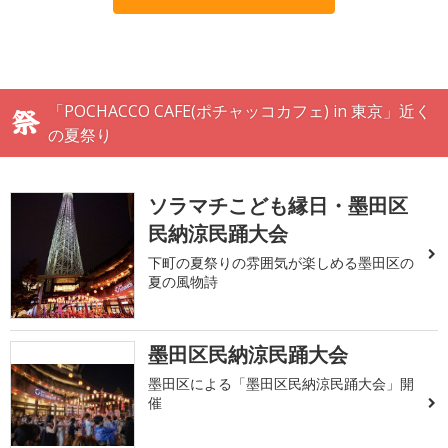
「POCHACCO CAFE(ポチャッコカフェ) in 東京」近く
の夏祭り
ソラマチこども縁日・墨田区
民納涼民踊大会
下町の夏祭りの雰囲気が楽しめる墨田区の
夏の風物詩
墨田区民納涼民踊大会
墨田区による「墨田区民納涼民踊大会」開
催