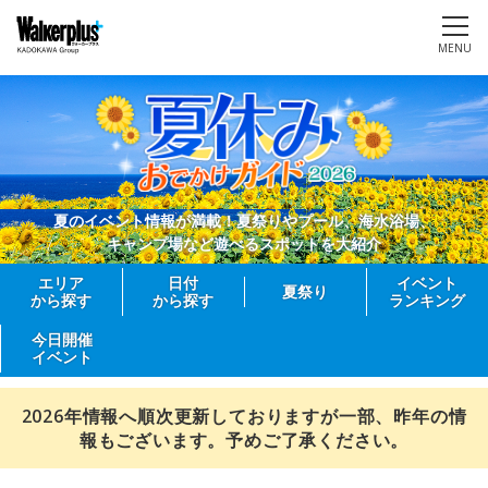
MENU
夏のイベント情報が満載！夏祭りやプール、海水浴場、
キャンプ場など遊べるスポットを大紹介
エリア
日付
イベント
夏祭り
から探す
から探す
ランキング
今日開催
イベント
2026年情報へ順次更新しておりますが一部、昨年の情
報もございます。予めご了承ください。