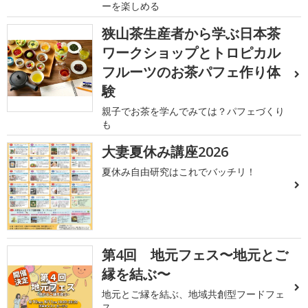
ーを楽しめる
狭山茶生産者から学ぶ日本茶
ワークショップとトロピカル
フルーツのお茶パフェ作り体
験
親子でお茶を学んでみては？パフェづくり
も
大妻夏休み講座2026
夏休み自由研究はこれでバッチリ！
第4回 地元フェス〜地元とご
縁を結ぶ〜
地元とご縁を結ぶ、地域共創型フードフェ
ス