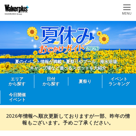
MENU
夏のイベント情報が満載！夏祭りやプール、海水浴場、
キャンプ場など遊べるスポットを大紹介
エリア
日付
イベント
夏祭り
から探す
から探す
ランキング
今日開催
イベント
2026年情報へ順次更新しておりますが一部、昨年の情
報もございます。予めご了承ください。