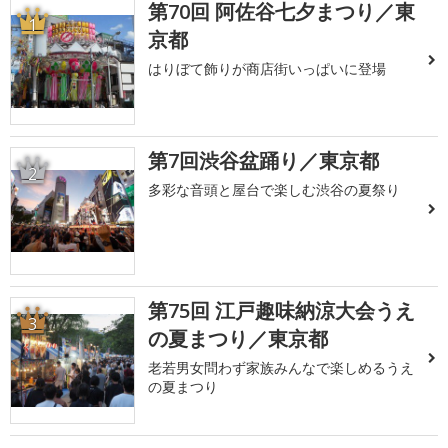
第70回 阿佐谷七夕まつり／東
1
京都
はりぼて飾りが商店街いっぱいに登場
第7回渋谷盆踊り／東京都
2
多彩な音頭と屋台で楽しむ渋谷の夏祭り
第75回 江戸趣味納涼大会うえ
3
の夏まつり／東京都
老若男女問わず家族みんなで楽しめるうえ
の夏まつり