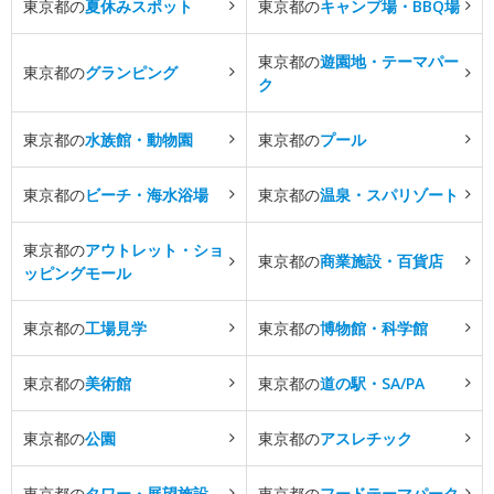
東京都の
夏休みスポット
東京都の
キャンプ場・BBQ場
東京都の
遊園地・テーマパー
東京都の
グランピング
ク
東京都の
水族館・動物園
東京都の
プール
東京都の
ビーチ・海水浴場
東京都の
温泉・スパリゾート
東京都の
アウトレット・ショ
東京都の
商業施設・百貨店
ッピングモール
東京都の
工場見学
東京都の
博物館・科学館
東京都の
美術館
東京都の
道の駅・SA/PA
東京都の
公園
東京都の
アスレチック
東京都の
タワー・展望施設
東京都の
フードテーマパーク