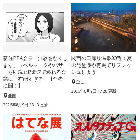
新任PTA会長「無駄をなくし
関西の日帰り温泉33選！夏
ます」→ベルマークやバザ
の琵琶湖や有馬でリフレッ
ーを即廃止!?爆速で終わる会
シュしよう
議に「有能すぎる」【作者
全国
に聞く】
2026年8月9日 17:28
更新
全国
2026年8月9日 18:13
更新