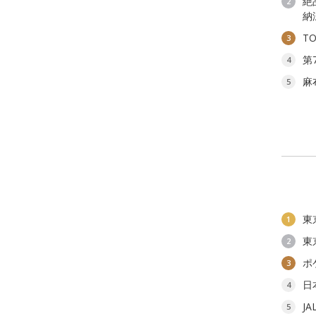
絶
2
納
T
3
第
4
麻
5
東
1
東
2
ポ
3
日
4
J
5