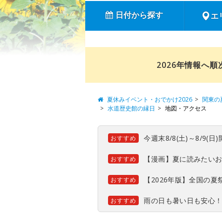
日付から探す
エ
2026年情報へ
夏休みイベント・おでかけ2026
関東の
水道歴史館の縁日
地図・アクセス
今週末8/8(土)～8/9
おすすめ
【漫画】夏に読みたい
おすすめ
【2026年版】全国の
おすすめ
雨の日も暑い日も安心
おすすめ