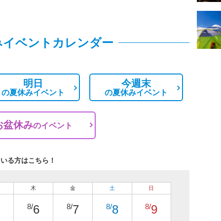
みイベントカレンダー
明日
今週末
の
夏休みイベント
の
夏休みイベント
お盆休み
の
イベント
ている方はこちら！
木
金
土
日
8/
8/
8/
8/
6
7
8
9