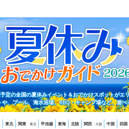
開催予定の全国の夏休みイベント＆おでかけスポットがエ
トや、プール、海水浴場、BBQ・キャンプ場など、遊べ
道
東北
関東
甲信越
東海
北陸
関西
中国
四国
東京
大阪