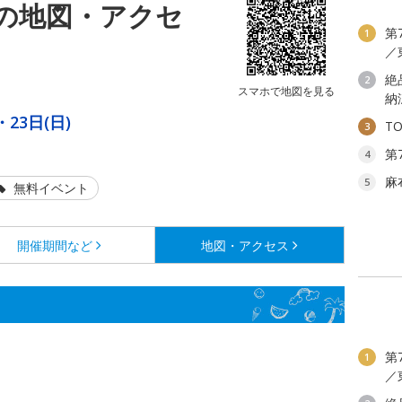
の地図・アクセ
第
1
／
絶
2
スマホで地図を見る
納
・23日(日)
T
3
第
4
麻
5
無料イベント
開催期間など
地図・アクセス
第
1
／