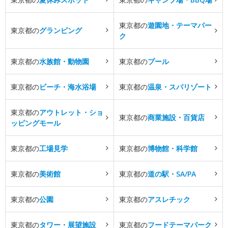
東京都の
遊園地・テーマパー
東京都の
グランピング
ク
東京都の
水族館・動物園
東京都の
プール
東京都の
ビーチ・海水浴場
東京都の
温泉・スパリゾート
東京都の
アウトレット・ショ
東京都の
商業施設・百貨店
ッピングモール
東京都の
工場見学
東京都の
博物館・科学館
東京都の
美術館
東京都の
道の駅・SA/PA
東京都の
公園
東京都の
アスレチック
東京都の
タワー・展望施設
東京都の
フードテーマパーク