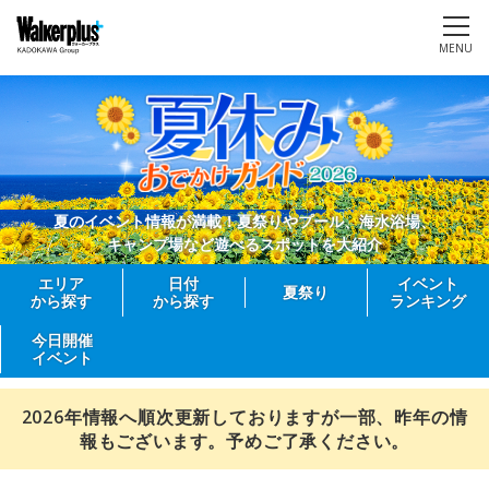
MENU
夏のイベント情報が満載！夏祭りやプール、海水浴場、
キャンプ場など遊べるスポットを大紹介
エリア
日付
イベント
夏祭り
から探す
から探す
ランキング
今日開催
イベント
2026年情報へ順次更新しておりますが一部、昨年の情
報もございます。予めご了承ください。