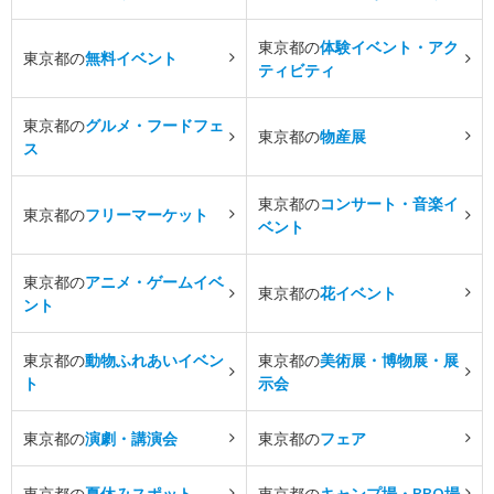
東京都の
体験イベント・アク
東京都の
無料イベント
ティビティ
東京都の
グルメ・フードフェ
東京都の
物産展
ス
東京都の
コンサート・音楽イ
東京都の
フリーマーケット
ベント
東京都の
アニメ・ゲームイベ
東京都の
花イベント
ント
東京都の
動物ふれあいイベン
東京都の
美術展・博物展・展
ト
示会
東京都の
演劇・講演会
東京都の
フェア
東京都の
夏休みスポット
東京都の
キャンプ場・BBQ場