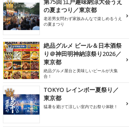
第75回 江戸趣味納涼大会うえ
1
の夏まつり／東京都
老若男女問わず家族みんなで楽しめるうえ
の夏まつり
絶品グルメ ビール＆日本酒祭
2
り＠神田明神納涼祭り2026／
東京都
絶品グルメ屋台と美味しいビールが大集
合！
TOKYO レインボー夏祭り／
3
東京都
猛暑を避けて涼しい室内でお祭り体験！