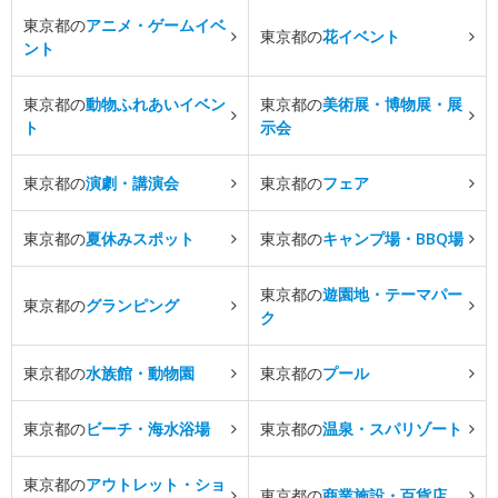
東京都の
アニメ・ゲームイベ
東京都の
花イベント
ント
東京都の
動物ふれあいイベン
東京都の
美術展・博物展・展
ト
示会
東京都の
演劇・講演会
東京都の
フェア
東京都の
夏休みスポット
東京都の
キャンプ場・BBQ場
東京都の
遊園地・テーマパー
東京都の
グランピング
ク
東京都の
水族館・動物園
東京都の
プール
東京都の
ビーチ・海水浴場
東京都の
温泉・スパリゾート
東京都の
アウトレット・ショ
東京都の
商業施設・百貨店