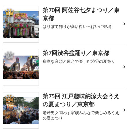
第70回 阿佐谷七夕まつり／東
1
京都
はりぼて飾りが商店街いっぱいに登場
第7回渋谷盆踊り／東京都
2
多彩な音頭と屋台で楽しむ渋谷の夏祭り
第75回 江戸趣味納涼大会うえ
3
の夏まつり／東京都
老若男女問わず家族みんなで楽しめるうえ
の夏まつり