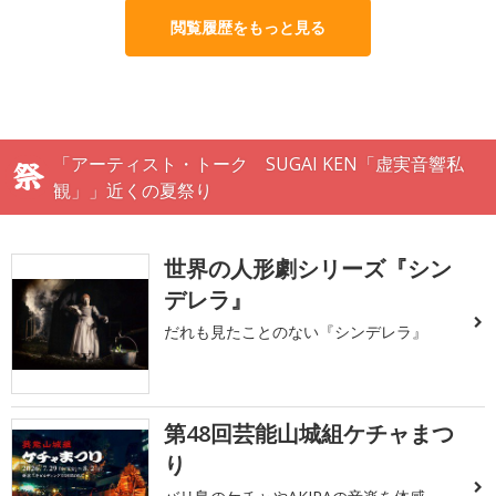
閲覧履歴をもっと見る
「アーティスト・トーク SUGAI KEN「虚実音響私
観」」近くの夏祭り
世界の人形劇シリーズ『シン
デレラ』
だれも見たことのない『シンデレラ』
第48回芸能山城組ケチャまつ
り