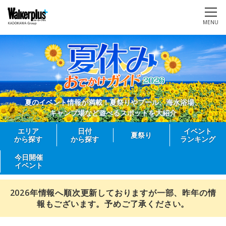
MENU
夏のイベント情報が満載！夏祭りやプール、海水浴場、
キャンプ場など遊べるスポットを大紹介
エリア
日付
イベント
夏祭り
から探す
から探す
ランキング
今日開催
イベント
2026年情報へ順次更新しておりますが一部、昨年の情
報もございます。予めご了承ください。