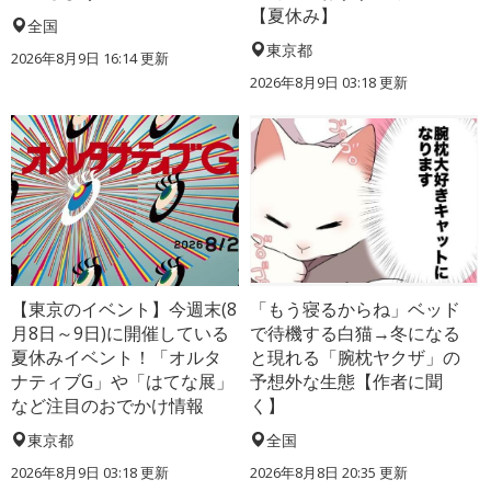
【夏休み】
全国
東京都
2026年8月9日 16:14
更新
2026年8月9日 03:18
更新
【東京のイベント】今週末(8
「もう寝るからね」ベッド
月8日～9日)に開催している
で待機する白猫→冬になる
夏休みイベント！「オルタ
と現れる「腕枕ヤクザ」の
ナティブG」や「はてな展」
予想外な生態【作者に聞
など注目のおでかけ情報
く】
東京都
全国
2026年8月9日 03:18
更新
2026年8月8日 20:35
更新