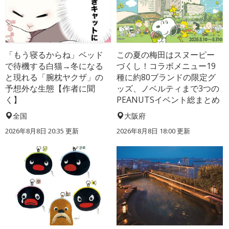
「もう寝るからね」ベッド
この夏の梅田はスヌーピー
で待機する白猫→冬になる
づくし！コラボメニュー19
と現れる「腕枕ヤクザ」の
種に約80ブランドの限定グ
予想外な生態【作者に聞
ッズ、ノベルティまで3つの
く】
PEANUTSイベント総まとめ
全国
大阪府
2026年8月8日 20:35
更新
2026年8月8日 18:00
更新