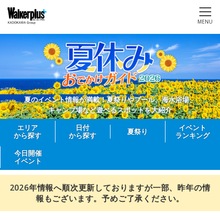
MENU
夏のイベント情報が満載！夏祭りやプール、海水浴場、
キャンプ場など遊べるスポットを大紹介
エリア
日付
イベント
夏祭り
から探す
から探す
ランキング
今日開催
イベント
2026年情報へ順次更新しておりますが一部、昨年の情
報もございます。予めご了承ください。