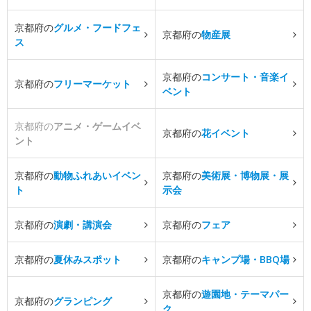
京都府の
グルメ・フードフェ
京都府の
物産展
ス
京都府の
コンサート・音楽イ
京都府の
フリーマーケット
ベント
京都府の
アニメ・ゲームイベ
京都府の
花イベント
ント
京都府の
動物ふれあいイベン
京都府の
美術展・博物展・展
ト
示会
京都府の
演劇・講演会
京都府の
フェア
京都府の
夏休みスポット
京都府の
キャンプ場・BBQ場
京都府の
遊園地・テーマパー
京都府の
グランピング
ク