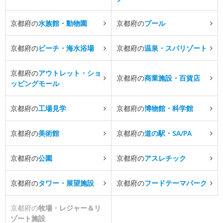
京都府の
水族館・動物園
京都府の
プール
京都府の
ビーチ・海水浴場
京都府の
温泉・スパリゾート
京都府の
アウトレット・ショ
京都府の
商業施設・百貨店
ッピングモール
京都府の
工場見学
京都府の
博物館・科学館
京都府の
美術館
京都府の
道の駅・SA/PA
京都府の
公園
京都府の
アスレチック
京都府の
タワー・展望施設
京都府の
フードテーマパーク
京都府の
牧場・レジャー＆リ
ゾート施設