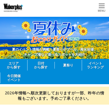
MENU
夏のイベント情報が満載！夏祭りやプール、海水浴場、
キャンプ場など遊べるスポットを大紹介
エリア
日付
イベント
夏祭り
から探す
から探す
ランキング
今日開催
イベント
2026年情報へ順次更新しておりますが一部、昨年の情
報もございます。予めご了承ください。