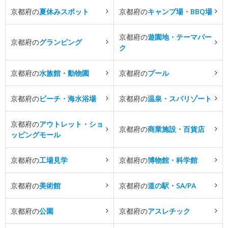
京都府の
夏休みスポット
京都府の
キャンプ場・BBQ場
京都府の
遊園地・テーマパー
京都府の
グランピング
ク
京都府の
水族館・動物園
京都府の
プール
京都府の
ビーチ・海水浴場
京都府の
温泉・スパリゾート
京都府の
アウトレット・ショ
京都府の
商業施設・百貨店
ッピングモール
京都府の
工場見学
京都府の
博物館・科学館
京都府の
美術館
京都府の
道の駅・SA/PA
京都府の
公園
京都府の
アスレチック