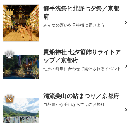
御手洗祭と北野七夕祭／京都
1
府
みんなの願いを天神様に届けよう
貴船神社 七夕笹飾りライトア
2
ップ／京都府
七夕の時期に合わせて開催されるイベント
清流美山の鮎まつり／京都府
3
自然豊かな美山ならではのお祭り