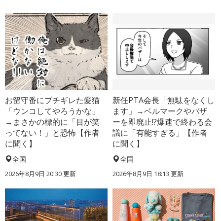
お留守番にブチギレた愛猫
新任PTA会長「無駄をなくし
「ウンコしてやろうかな」
ます」→ベルマークやバザ
→まさかの標的に「目が笑
ーを即廃止!?爆速で終わる会
ってない！」と恐怖【作者
議に「有能すぎる」【作者
に聞く】
に聞く】
全国
全国
2026年8月9日 20:30
更新
2026年8月9日 18:13
更新