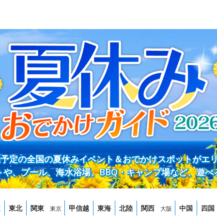
開催予定の全国の夏休みイベント＆おでかけスポットがエ
トや、プール、海水浴場、BBQ・キャンプ場など、遊べ
道
東北
関東
甲信越
東海
北陸
関西
中国
四国
東京
大阪