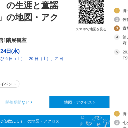
ゞの生涯と童謡
御
1
ｓ」の地図・アク
佐
2
貴
3
スマホで地図を見る
第
4
館1階展観室
府
24日(水)
2
5
T
6 日（土）、20 日（土）、21日
イベント
開催期間など
地図・アクセス
御
1
ぶ仏教SDGｓ」の地図・アクセス
七
2