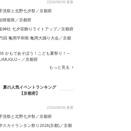
2026/08/06 更新
手洗祭と北野七夕祭／京都府
伯燈籠祭／京都府
船神社 七夕笹飾りライトアップ／京都府
75回 亀岡平和祭 亀岡大踊り大会／京都
026 かもであそぼう！こども夏祭り！～
SUMUGU2～／京都府
もっと見る
夏の人気イベントランキング
【京都府】
2026/08/06 更新
手洗祭と北野七夕祭／京都府
夕スカイランタン祭り2026(京都)／京都