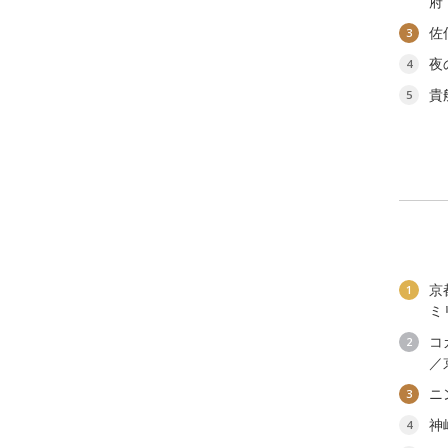
府
佐
3
夜
4
貴
5
京
1
ミ
コ
2
／
ニ
3
神
4