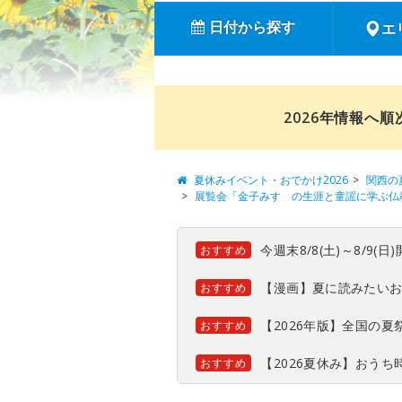
日付から探す
エ
2026年情報へ
夏休みイベント・おでかけ2026
関西の
展覧会「金子みすゞの生涯と童謡に学ぶ仏教
今週末8/8(土)～8/9
おすすめ
【漫画】夏に読みたい
おすすめ
【2026年版】全国の
おすすめ
【2026夏休み】おう
おすすめ