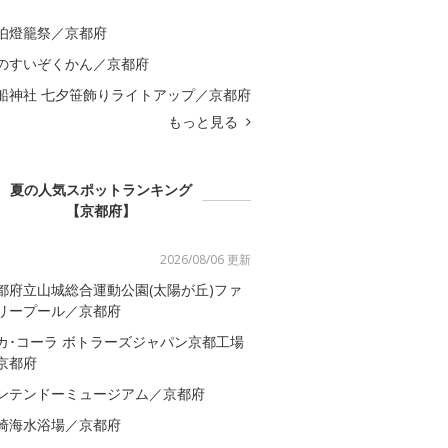
伯燈籠祭／京都府
のすいぞくかん／京都府
船神社 七夕笹飾りライトアップ／京都府
もっと見る
夏の人気スポットランキング
【京都府】
2026/08/06 更新
都府立山城総合運動公園(太陽が丘)ファ
リープール／京都府
カ･コーラ ボトラーズジャパン京都工場
京都府
ンテンドーミュージアム／京都府
崎海水浴場／京都府