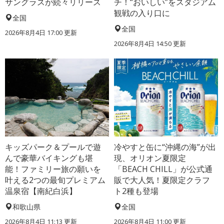
サングラスが続々リリース
チ！“おいしい”をスタジアム
観戦の入り口に
全国
全国
2026年8月4日 17:00
更新
2026年8月4日 14:50
更新
キッズパーク＆プールで遊
冷やすと缶に“沖縄の海”が出
んで豪華バイキングも堪
現、オリオン夏限定
能！ファミリー旅の願いを
「BEACH CHILL」が公式通
叶える2つの最旬プレミアム
販で大人気！夏限定クラフ
温泉宿【南紀白浜】
ト2種も登場
和歌山県
全国
2026年8月4日 11:13
更新
2026年8月4日 11:00
更新