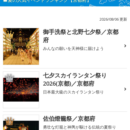
夏の人気イベントランキング【京都府】
2026/08/06 更新
御手洗祭と北野七夕祭／京都
1
府
みんなの願いを天神様に届けよう
七夕スカイランタン祭り
2
2026(京都)／京都府
日本最大級のスカイランタン祭り
佐伯燈籠祭／京都府
3
勇壮な灯籠と神輿が駆ける伝統の夏祭り