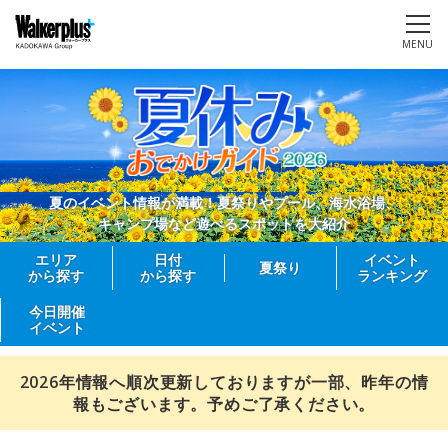
MENU
夏のイベント情報が満載！夏祭りやプール、海水浴場、
キャンプ場など遊べるスポットを大紹介
エリア
日付
イベント
夏祭り
から探す
から探す
ランキング
今日開催
イベント
2026年情報へ順次更新しておりますが一部、昨年の情
報もございます。予めご了承ください。