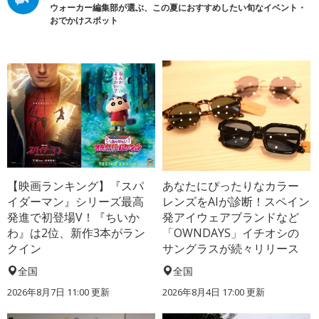
ウォーカー編集部が選ぶ、この夏におすすめしたい旬なイベント・
おでかけスポット
【映画ランキング】『スパ
あなたにぴったりなカラー
イダーマン』シリーズ最高
レンズをAIが診断！スペイン
発進で初登場V！『ちいか
発アイウェアブランドなど
わ』は2位、新作3本がラン
「OWNDAYS」イチオシの
クイン
サングラスが続々リリース
全国
全国
2026年8月7日 11:00
更新
2026年8月4日 17:00
更新