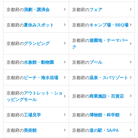
京都府の
演劇・講演会
京都府の
フェア
京都府の
夏休みスポット
京都府の
キャンプ場・BBQ場
京都府の
遊園地・テーマパー
京都府の
グランピング
ク
京都府の
水族館・動物園
京都府の
プール
京都府の
ビーチ・海水浴場
京都府の
温泉・スパリゾート
京都府の
アウトレット・ショ
京都府の
商業施設・百貨店
ッピングモール
京都府の
工場見学
京都府の
博物館・科学館
京都府の
美術館
京都府の
道の駅・SA/PA