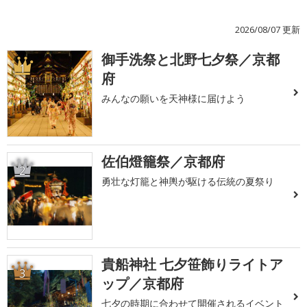
2026/08/07 更新
御手洗祭と北野七夕祭／京都
1
府
みんなの願いを天神様に届けよう
佐伯燈籠祭／京都府
2
勇壮な灯籠と神輿が駆ける伝統の夏祭り
貴船神社 七夕笹飾りライトア
3
ップ／京都府
七夕の時期に合わせて開催されるイベント