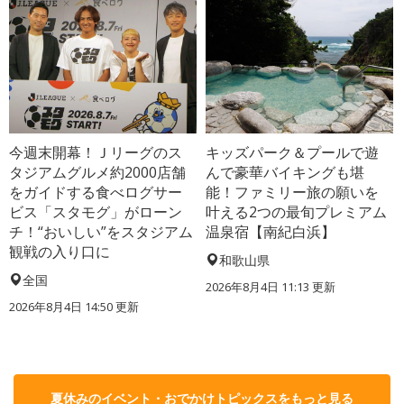
今週末開幕！Ｊリーグのス
キッズパーク＆プールで遊
タジアムグルメ約2000店舗
んで豪華バイキングも堪
をガイドする食べログサー
能！ファミリー旅の願いを
ビス「スタモグ」がローン
叶える2つの最旬プレミアム
チ！“おいしい”をスタジアム
温泉宿【南紀白浜】
観戦の入り口に
和歌山県
全国
2026年8月4日 11:13
更新
2026年8月4日 14:50
更新
夏休みのイベント・おでかけトピックスをもっと見る