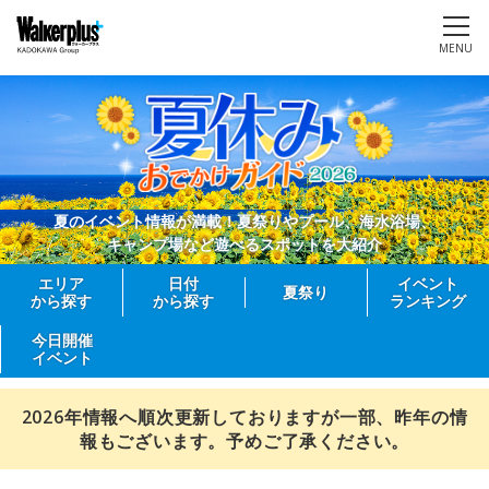
MENU
夏のイベント情報が満載！夏祭りやプール、海水浴場、
キャンプ場など遊べるスポットを大紹介
エリア
日付
イベント
夏祭り
から探す
から探す
ランキング
今日開催
イベント
2026年情報へ順次更新しておりますが一部、昨年の情
報もございます。予めご了承ください。