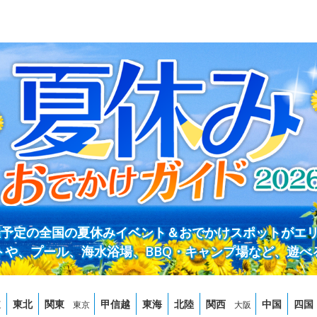
開催予定の全国の夏休みイベント＆おでかけスポットがエ
トや、プール、海水浴場、BBQ・キャンプ場など、遊べ
道
東北
関東
甲信越
東海
北陸
関西
中国
四国
東京
大阪