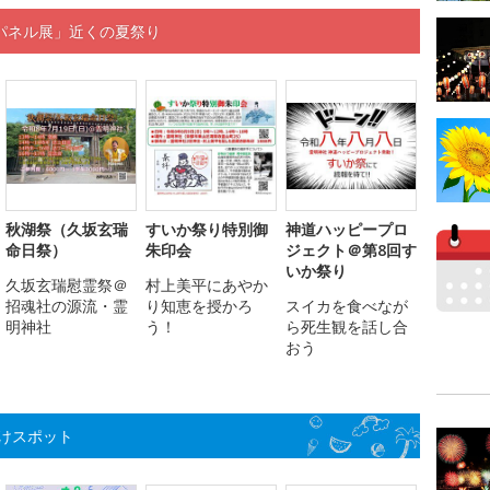
パネル展」近くの夏祭り
秋湖祭（久坂玄瑞
すいか祭り特別御
神道ハッピープロ
命日祭）
朱印会
ジェクト＠第8回す
いか祭り
久坂玄瑞慰霊祭＠
村上美平にあやか
招魂社の源流・霊
り知恵を授かろ
スイカを食べなが
明神社
う！
ら死生観を話し合
おう
けスポット