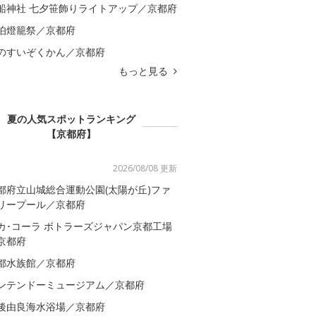
船神社 七夕笹飾りライトアップ／京都府
伯燈籠祭／京都府
のすいぞくかん／京都府
もっと見る
夏の人気スポットランキング
【京都府】
2026/08/08 更新
都府立山城総合運動公園(太陽が丘)ファ
リープール／京都府
カ･コーラ ボトラーズジャパン京都工場
京都府
都水族館／京都府
ンテンドーミュージアム／京都府
後由良海水浴場／京都府