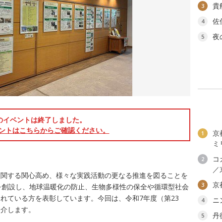
貴
3
佐
4
夜
5
のイベントは終了しました。
ントはこちらからご確認ください。
京
1
ミ
コ
2
／
に関する関心高め、様々な実践活動の更なる推進を図ることを
京
3
を創設し、地球温暖化の防止、生物多様性の保全や循環型社会
れている方を表彰しています。今回は、令和7年度（第23
ニ
4
紹介します。
丹
5