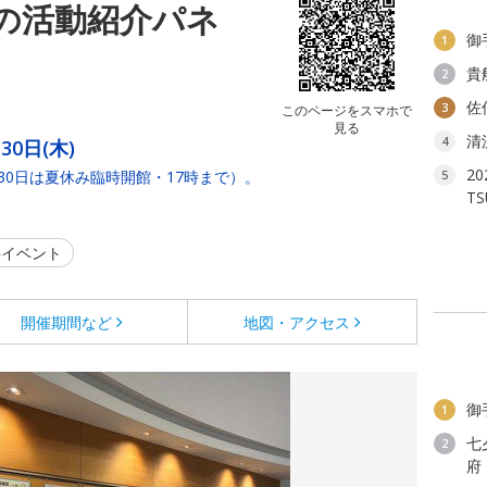
の活動紹介パネ
御
1
貴
2
佐
3
このページをスマホで
見る
清
4
30日(木)
2
30日は夏休み臨時開館・17時まで）。
5
T
イベント
開催期間など
地図・アクセス
御
1
七
2
府