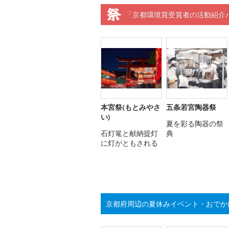
「京都環境賞受賞者の活動紹介
本宮祭(もとみやさ
五条若宮陶器祭
い)
夏を彩る陶器の祭
石灯篭と献納提灯
典
に灯がともされる
京都府周辺の夏休みイベント・おでか