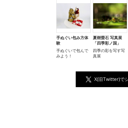
手ぬぐい包み方体
夏樹螢石 写真展
験
「四季彩ノ国」
手ぬぐいで包んで
四季の彩を写す写
みよう！
真展
X(旧Twitter)