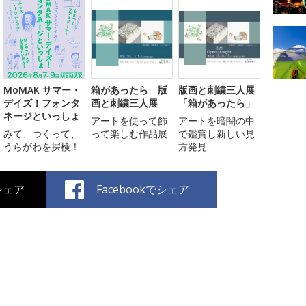
MoMAK サマー・
箱があったら 版
版画と刺繍三人展
デイズ！フォンタ
画と刺繍三人展
「箱があったら」
ネージといっしょ
アートを使って飾
アートを暗闇の中
みて、つくって、
って楽しむ作品展
で鑑賞し新しい見
うらがわを探検！
方発見
でシェア
Facebookでシェア