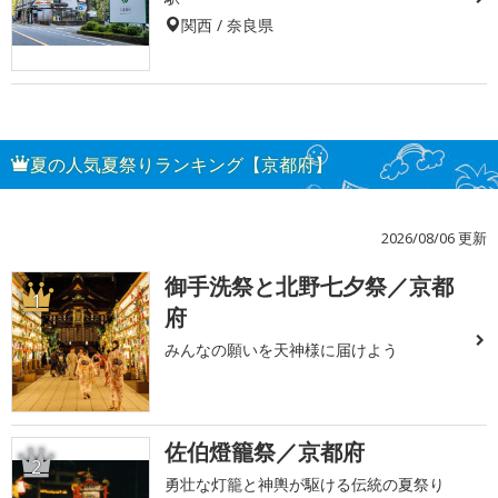
関西 / 奈良県
夏の人気夏祭りランキング【京都府】
2026/08/06 更新
御手洗祭と北野七夕祭／京都
1
府
みんなの願いを天神様に届けよう
佐伯燈籠祭／京都府
2
勇壮な灯籠と神輿が駆ける伝統の夏祭り