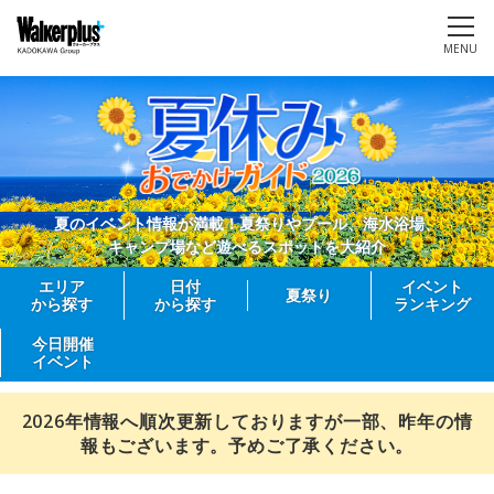
MENU
夏のイベント情報が満載！夏祭りやプール、海水浴場、
キャンプ場など遊べるスポットを大紹介
エリア
日付
イベント
夏祭り
から探す
から探す
ランキング
今日開催
イベント
2026年情報へ順次更新しておりますが一部、昨年の情
報もございます。予めご了承ください。