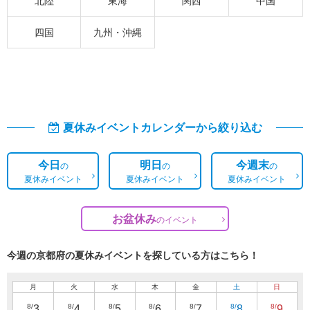
北陸
東海
関西
中国
四国
九州・沖縄
夏休みイベントカレンダーから絞り込む
今日
明日
今週末
の
の
の
夏休みイベント
夏休みイベント
夏休みイベント
お盆休み
の
イベント
今週の京都府の夏休みイベントを探している方はこちら！
月
火
水
木
金
土
日
8/
8/
8/
8/
8/
8/
8/
3
4
5
6
7
8
9