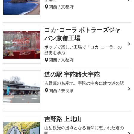
関西 / 京都府
コカ･コーラ ボトラーズジャ
パン京都工場
ポップで楽しい工場で「コカ･コーラ」の
歴史を学ぶ
関西 / 京都府
道の駅 宇陀路大宇陀
吉野葛の名産地、宇陀の中央に建つ道の駅
関西 / 奈良県
吉野路 上北山
山岳観光の拠点となる自然に恵まれた道の
駅