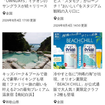
「OWNDAYS」イチオシの
ビス「スタモグ」がローン
サングラスが続々リリース
チ！“おいしい”をスタジアム
観戦の入り口に
全国
全国
2026年8月4日 17:00
更新
2026年8月4日 14:50
更新
キッズパーク＆プールで遊
冷やすと缶に“沖縄の海”が出
んで豪華バイキングも堪
現、オリオン夏限定
能！ファミリー旅の願いを
「BEACH CHILL」が公式通
叶える2つの最旬プレミアム
販で大人気！夏限定クラフ
温泉宿【南紀白浜】
ト2種も登場
和歌山県
全国