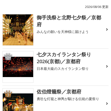
2026/08/06 更新
御手洗祭と北野七夕祭／京都
1
府
みんなの願いを天神様に届けよう
七夕スカイランタン祭り
2
2026(京都)／京都府
日本最大級のスカイランタン祭り
佐伯燈籠祭／京都府
3
勇壮な灯籠と神輿が駆ける伝統の夏祭り