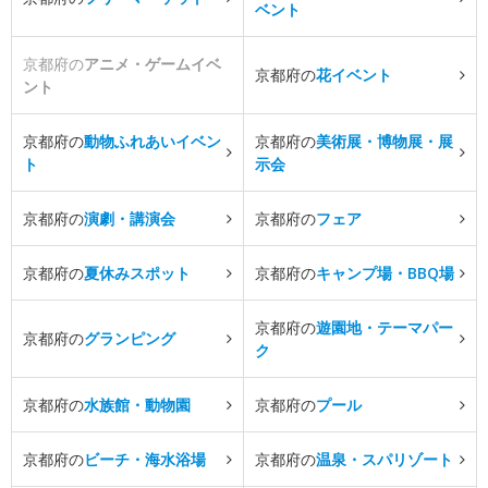
ベント
京都府の
アニメ・ゲームイベ
京都府の
花イベント
ント
京都府の
動物ふれあいイベン
京都府の
美術展・博物展・展
ト
示会
京都府の
演劇・講演会
京都府の
フェア
京都府の
夏休みスポット
京都府の
キャンプ場・BBQ場
京都府の
遊園地・テーマパー
京都府の
グランピング
ク
京都府の
水族館・動物園
京都府の
プール
京都府の
ビーチ・海水浴場
京都府の
温泉・スパリゾート