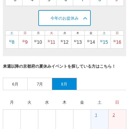
今年のお盆休み
土
日
月
火
水
木
金
土
日
8/
8/
8/
8/
8/
8/
8/
8/
8/
8
9
10
11
12
13
14
15
16
来週以降の京都府の夏休みイベントを探している方はこちら！
6月
7月
8月
月
火
水
木
金
土
日
1
2