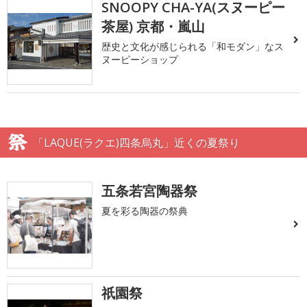
SNOOPY CHA-YA(スヌーピー
茶屋) 京都・嵐山
歴史と文化が感じられる「和モダン」なス
ヌーピーショップ
「LAQUE(ラクエ)四条烏丸」近くの夏祭り
五条若宮陶器祭
夏を彩る陶器の祭典
祇園祭