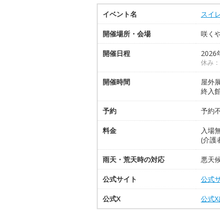
イベント名
スイ
開催場所・会場
咲くや
開催日程
2026
休み：
開催時間
屋外展
終入館1
予約
予約
料金
入場
(介護
雨天・荒天時の対応
悪天
公式サイト
公式
公式X
公式