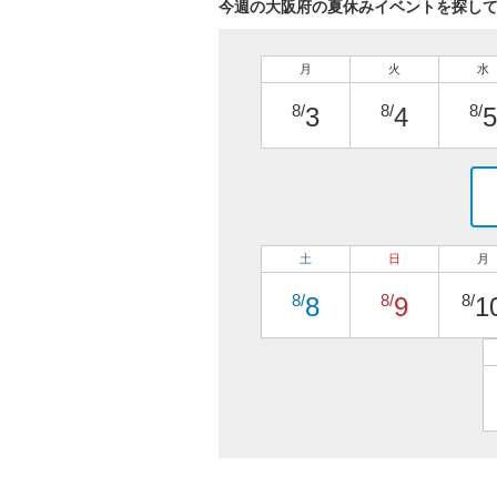
今週の大阪府の夏休みイベントを探し
月
火
水
8/
8/
8/
3
4
5
土
日
月
8/
8/
8/
8
9
1