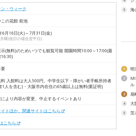
ジ
4
レン・ウィーク
海
5
この花館 前池
年6月16日(火)～7月31日(金)
月曜(祝日の場合翌平日)
示(無料)のためいつでも観覧可能 開園時間10:00～17:00(最
6:30)
不要
明
1
M
2
無料 入館料は大人500円。中学生以下・障がい者手帳所持者
ル
者1人を含む)・大阪市内在住の65歳以上は無料(要証明)
扇
3
候により内容が変更、中止するイベントあり
大
4
サイトほか、関連サイトはこちら
茨
5
Xはこちら