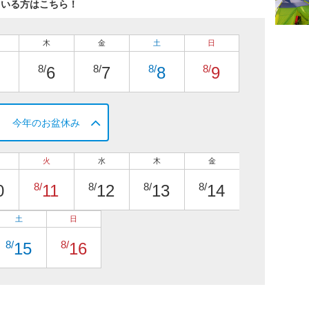
ている方はこちら！
木
金
土
日
8/
8/
8/
8/
6
7
8
9
今年のお盆休み
火
水
木
金
8/
8/
8/
8/
0
11
12
13
14
土
日
8/
8/
15
16