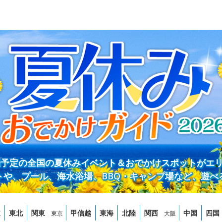
開催予定の全国の夏休みイベント＆おでかけスポットがエ
トや、プール、海水浴場、BBQ・キャンプ場など、遊べ
道
東北
関東
甲信越
東海
北陸
関西
中国
四国
東京
大阪