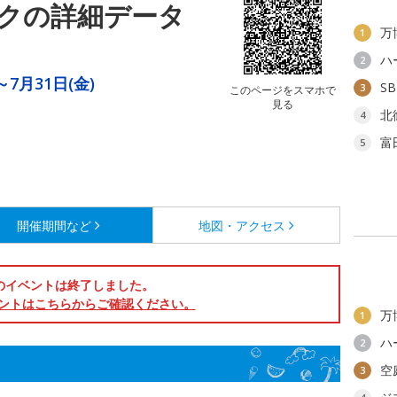
クの詳細データ
万
1
ハ
2
～7月31日(金)
S
3
このページをスマホで
見る
北
4
富
5
開催期間など
地図・アクセス
のイベントは終了しました。
ントはこちらからご確認ください。
万
1
ハ
2
空
3