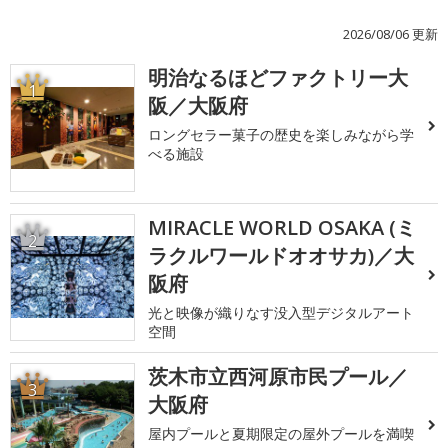
2026/08/06 更新
明治なるほどファクトリー大
1
阪／大阪府
ロングセラー菓子の歴史を楽しみながら学
べる施設
MIRACLE WORLD OSAKA (ミ
2
ラクルワールドオオサカ)／大
阪府
光と映像が織りなす没入型デジタルアート
空間
茨木市立西河原市民プール／
3
大阪府
屋内プールと夏期限定の屋外プールを満喫