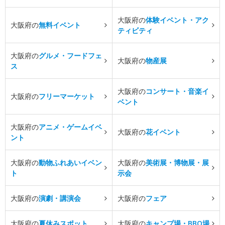
大阪府の
体験イベント・アク
大阪府の
無料イベント
ティビティ
大阪府の
グルメ・フードフェ
大阪府の
物産展
ス
大阪府の
コンサート・音楽イ
大阪府の
フリーマーケット
ベント
大阪府の
アニメ・ゲームイベ
大阪府の
花イベント
ント
大阪府の
動物ふれあいイベン
大阪府の
美術展・博物展・展
ト
示会
大阪府の
演劇・講演会
大阪府の
フェア
大阪府の
夏休みスポット
大阪府の
キャンプ場・BBQ場