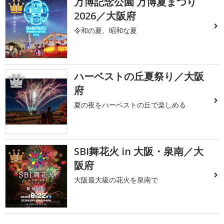
万博記念公園 万博夏まつり
1
2026／大阪府
令和の夏、昭和な夏
ハーベストの丘夏祭り／大阪
2
府
夏の夜をハーベストの丘で楽しめる
SBI舞花火 in 大阪・泉南／大
3
阪府
大阪最大級の花火を泉南で