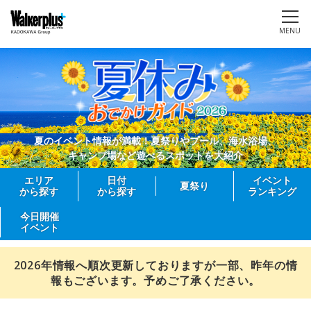
MENU
夏のイベント情報が満載！夏祭りやプール、海水浴場、
キャンプ場など遊べるスポットを大紹介
エリア
日付
イベント
夏祭り
から探す
から探す
ランキング
今日開催
イベント
2026年情報へ順次更新しておりますが一部、昨年の情
報もございます。予めご了承ください。