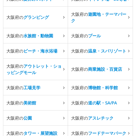
大阪府の
遊園地・テーマパー
大阪府の
グランピング
ク
大阪府の
水族館・動物園
大阪府の
プール
大阪府の
ビーチ・海水浴場
大阪府の
温泉・スパリゾート
大阪府の
アウトレット・ショ
大阪府の
商業施設・百貨店
ッピングモール
大阪府の
工場見学
大阪府の
博物館・科学館
大阪府の
美術館
大阪府の
道の駅・SA/PA
大阪府の
公園
大阪府の
アスレチック
大阪府の
タワー・展望施設
大阪府の
フードテーマパーク