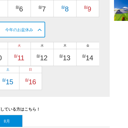
8/
8/
8/
8/
6
7
8
9
今年のお盆休み
火
水
木
金
8/
8/
8/
8/
0
11
12
13
14
土
日
8/
8/
15
16
探している方はこちら！
8月