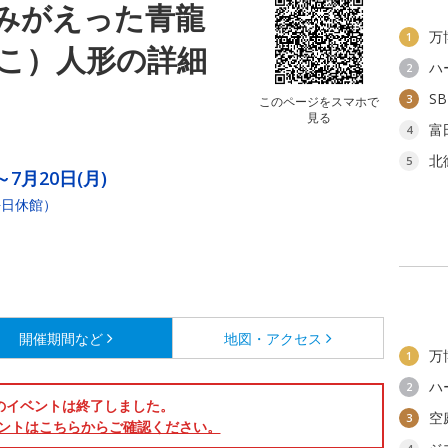
みがえった青龍
万
1
こ）人形の詳細
ハ
2
S
3
このページをスマホで
見る
富
4
北
5
～7月20日(月)
平日休館）
開催期間など
地図・アクセス
万
1
ハ
2
のイベントは終了しました。
空
3
ントはこちらからご確認ください。