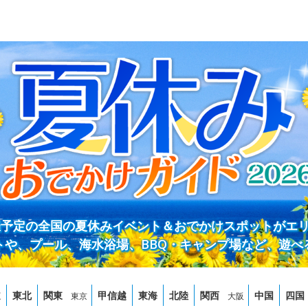
開催予定の全国の夏休みイベント＆おでかけスポットがエ
トや、プール、海水浴場、BBQ・キャンプ場など、遊べ
道
東北
関東
甲信越
東海
北陸
関西
中国
四国
東京
大阪