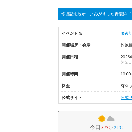
修復記念展示 よみがえった青龍鉾（
イベント名
修復
開催場所・会場
鉄炮
開催日程
2026
休館日
開催時間
10:00
料金
有料 
公式サイト
公式
今日
37℃
／
29℃