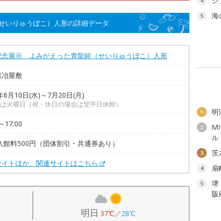
ジ
4
海
5
せいりゅうぼこ）人形の詳細データ
記念展示 よみがえった青龍鉾（せいりゅうぼこ）人形
鍛冶屋敷
年6月10日(水)～7月20日(月)
は火曜日（祝・休日の場合は翌平日休館）
明
1
～17:00
M
2
ル
入館料500円（団体割引・共通券あり）
茨
3
サイトほか、関連サイトはこちら
扇
4
堺
5
阪
明日
37℃
／
28℃