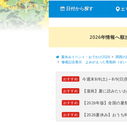
日付から探す
エ
2026年情報へ
夏休みイベント・おでかけ2026
関西の
修復記念展示 よみがえった青龍鉾（せい
今週末8/8(土)～8/9
おすすめ
【漫画】夏に読みたい
おすすめ
【2026年版】全国の
おすすめ
【2026夏休み】おう
おすすめ