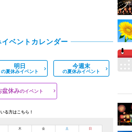
みイベントカレンダー
明日
今週末
の
夏休みイベント
の
夏休みイベント
お盆休み
の
イベント
ている方はこちら！
木
金
土
日