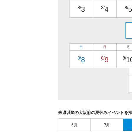
8/
8/
8/
3
4
5
土
日
月
8/
8/
8/
8
9
1
来週以降の大阪府の夏休みイベントを
6月
7月