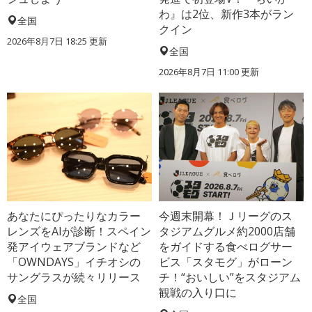
わ』は2位、新作3本がラン
全国
クイン
2026年8月7日 18:25
更新
全国
2026年8月7日 11:00
更新
あなたにぴったりなカラー
今週末開幕！Ｊリーグのス
レンズをAIが診断！スペイン
タジアムグルメ約2000店舗
発アイウェアブランドなど
をガイドする食べログサー
「OWNDAYS」イチオシの
ビス「スタモグ」がローン
サングラスが続々リリース
チ！“おいしい”をスタジアム
観戦の入り口に
全国