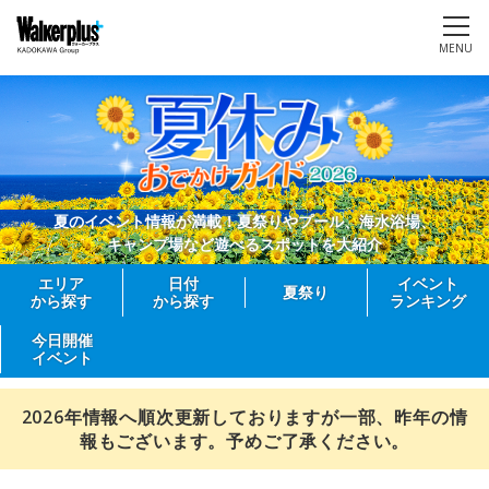
MENU
夏のイベント情報が満載！夏祭りやプール、海水浴場、
キャンプ場など遊べるスポットを大紹介
エリア
日付
イベント
夏祭り
から探す
から探す
ランキング
今日開催
イベント
2026年情報へ順次更新しておりますが一部、昨年の情
報もございます。予めご了承ください。