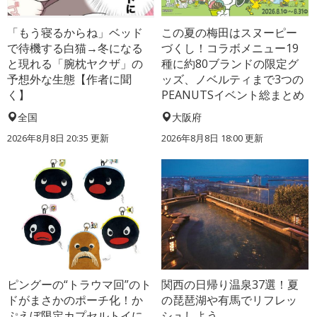
「もう寝るからね」ベッド
この夏の梅田はスヌーピー
で待機する白猫→冬になる
づくし！コラボメニュー19
と現れる「腕枕ヤクザ」の
種に約80ブランドの限定グ
予想外な生態【作者に聞
ッズ、ノベルティまで3つの
く】
PEANUTSイベント総まとめ
全国
大阪府
2026年8月8日 20:35
更新
2026年8月8日 18:00
更新
ピングーの“トラウマ回”のト
関西の日帰り温泉37選！夏
ドがまさかのポーチ化！か
の琵琶湖や有馬でリフレッ
ぷえぼ限定カプセルトイに
シュしよう