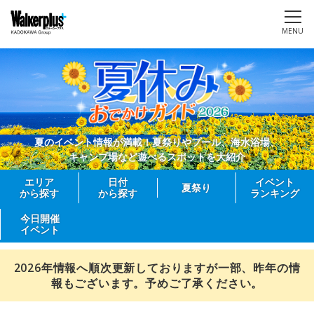
MENU
夏のイベント情報が満載！夏祭りやプール、海水浴場、
キャンプ場など遊べるスポットを大紹介
エリア
日付
イベント
夏祭り
から探す
から探す
ランキング
今日開催
イベント
2026年情報へ順次更新しておりますが一部、昨年の情
報もございます。予めご了承ください。