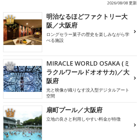
2026/08/08 更新
明治なるほどファクトリー大
1
阪／大阪府
ロングセラー菓子の歴史を楽しみながら学
べる施設
MIRACLE WORLD OSAKA (ミ
2
ラクルワールドオオサカ)／大
阪府
光と映像が織りなす没入型デジタルアート
空間
扇町プール／大阪府
3
立地の良さと利用しやすい料金が特徴