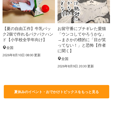
【夏の自由工作】牛乳パッ
お留守番にブチギレた愛猫
ク2個で作れるパクパクハン
「ウンコしてやろうかな」
ド【小学校全学年向け】
→まさかの標的に「目が笑
ってない！」と恐怖【作者
全国
に聞く】
2026年8月10日 08:00
更新
全国
2026年8月9日 20:30
更新
夏休みのイベント・おでかけトピックスをもっと見る