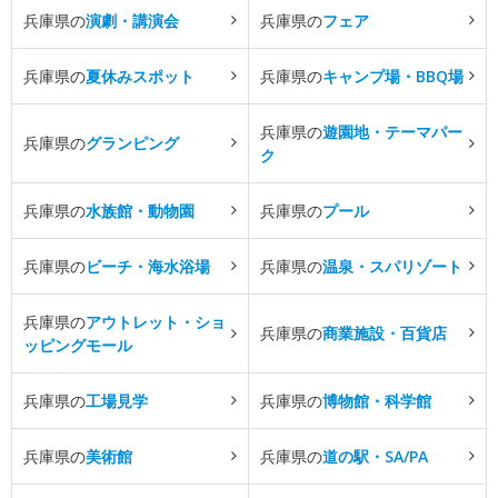
兵庫県の
演劇・講演会
兵庫県の
フェア
兵庫県の
夏休みスポット
兵庫県の
キャンプ場・BBQ場
兵庫県の
遊園地・テーマパー
兵庫県の
グランピング
ク
兵庫県の
水族館・動物園
兵庫県の
プール
兵庫県の
ビーチ・海水浴場
兵庫県の
温泉・スパリゾート
兵庫県の
アウトレット・ショ
兵庫県の
商業施設・百貨店
ッピングモール
兵庫県の
工場見学
兵庫県の
博物館・科学館
兵庫県の
美術館
兵庫県の
道の駅・SA/PA