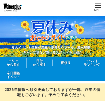
MENU
夏のイベント情報が満載！夏祭りやプール、海水浴場、
キャンプ場など遊べるスポットを大紹介
エリア
日付
イベント
夏祭り
から探す
から探す
ランキング
今日開催
イベント
2026年情報へ順次更新しておりますが一部、昨年の情
報もございます。予めご了承ください。