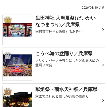
2026/08/10 更新
生田神社 大海夏祭(だいかい
1
なつまつり)／兵庫県
国際都市神戸を象徴する夏祭り
こうべ海の盆踊り／兵庫県
2
メリケンパークを舞台にした関西最大級の
盆踊り大会
献燈祭・菊水天神祭／兵庫県
3
家族で楽しめる催しが充実の夏祭り