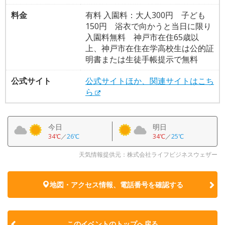
料金
有料 入園料：大人300円 子ども
150円 浴衣で向かうと当日に限り
入園料無料 神戸市在住65歳以
上、神戸市在住在学高校生は公的証
明書または生徒手帳提示で無料
公式サイト
公式サイトほか、関連サイトはこち
ら
今日
明日
34℃
／
26℃
34℃
／
25℃
天気情報提供元：株式会社ライフビジネスウェザー
地図・アクセス情報、電話番号を確認する
このイベントのトップへ戻る