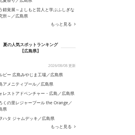
北夏祭り／広島県
う錯覚展～よしもと芸人と学ぶふしぎな
究所～／広島県
もっと見る
夏の人気スポットランキング
【広島県】
2026/08/08 更新
ルビー 広島みやじま工場／広島県
島アメニティプール／広島県
ォレストアドベンチャー・広島／広島県
ろくの里レジャープール the Orange／
島県
ヲハタ ジャムデッキ／広島県
もっと見る