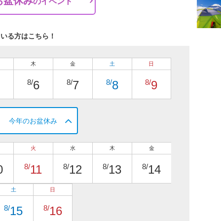
お盆休み
の
イベント
ている方はこちら！
木
金
土
日
8/
8/
8/
8/
6
7
8
9
今年のお盆休み
火
水
木
金
8/
8/
8/
8/
0
11
12
13
14
土
日
8/
8/
15
16