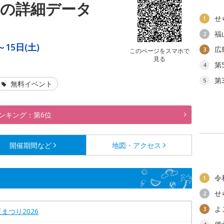
6の詳細データ
せ
1
福
2
～15日(土)
広
3
このページをスマホで
見る
第
4
第
5
無料イベント
ンキング：第6位
開催期間など
地図・アクセス
令
1
せ
2
よ
3
まつり2026