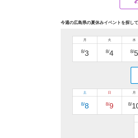
今週の広島県の夏休みイベントを探し
月
火
水
8/
8/
8/
3
4
5
土
日
月
8/
8/
8/
8
9
1