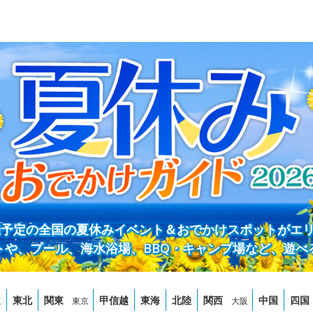
開催予定の全国の夏休みイベント＆おでかけスポットがエ
トや、プール、海水浴場、BBQ・キャンプ場など、遊べ
道
東北
関東
甲信越
東海
北陸
関西
中国
四国
東京
大阪