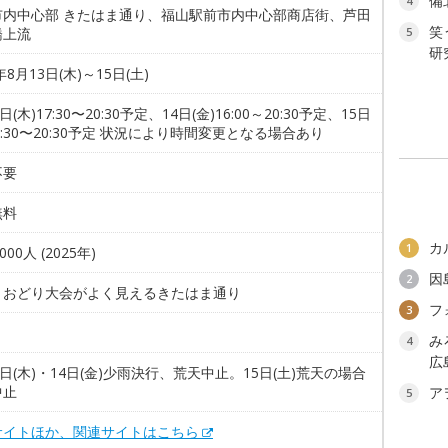
備
4
市内中心部 きたはま通り、福山駅前市内中心部商店街、芦田
笑
橋上流
5
研
年8月13日(木)～15日(土)
日(木)17:30〜20:30予定、14日(金)16:00～20:30予定、15日
19:30〜20:30予定 状況により時間変更となる場合あり
不要
無料
カ
1
000人 (2025年)
因
2
りおどり大会がよく見えるきたはま通り
フ
3
み
4
広
3日(木)・14日(金)少雨決行、荒天中止。15日(土)荒天の場合
中止
ア
5
サイトほか、関連サイトはこちら