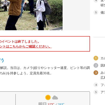
笑
4
研
備
5
のイベントは終了しました。
ントはこちらからご確認ください。
カ
1
ぼう
因
2
解説。当日は、カメラ(絞りやシャッター速度、ピント等の調
み
のみ)を持参しよう。定員先着30名。
3
広
フ
4
ア
5
明日
37℃
／
29℃