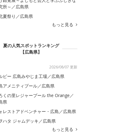
う錯覚展～よしもと芸人と学ぶふしぎな
究所～／広島県
北夏祭り／広島県
もっと見る
夏の人気スポットランキング
【広島県】
2026/08/07 更新
ルビー 広島みやじま工場／広島県
島アメニティプール／広島県
ろくの里レジャープール the Orange／
島県
ォレストアドベンチャー・広島／広島県
ヲハタ ジャムデッキ／広島県
もっと見る