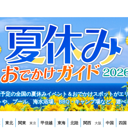
開催予定の全国の夏休みイベント＆おでかけスポットがエ
トや、プール、海水浴場、BBQ・キャンプ場など、遊べ
道
東北
関東
甲信越
東海
北陸
関西
中国
四国
東京
大阪