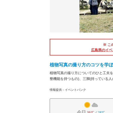
※ こ
広島県のイベ
植物写真の撮り方のコツを学
植物写真の撮り方についてのひと工夫を
整機能を持つもの)、三脚(持っている人
情報提供：イベントバンク
今日
36℃
／
28℃