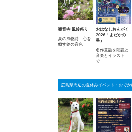
観音寺 風鈴祭り
おはなしおんがく
2026「よだかの
夏の風物詩 心を
星」
癒す鈴の音色
名作童話を朗読と
音楽とイラスト
で！
広島県周辺の夏休みイベント・おでか