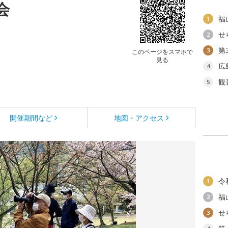
会
福
1
せ
2
第
3
このページをスマホで
見る
広
4
観
5
開催期間など
地図・アクセス
令
1
福
2
せ
3