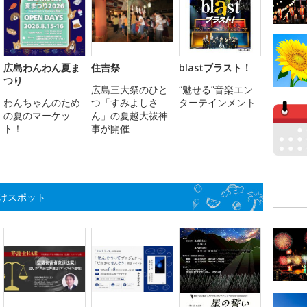
広島わんわん夏ま
住吉祭
blastブラスト！
つり
広島三大祭のひと
“魅せる”音楽エン
わんちゃんのため
つ「すみよしさ
ターテインメント
の夏のマーケッ
ん」の夏越大祓神
ト！
事が開催
けスポット