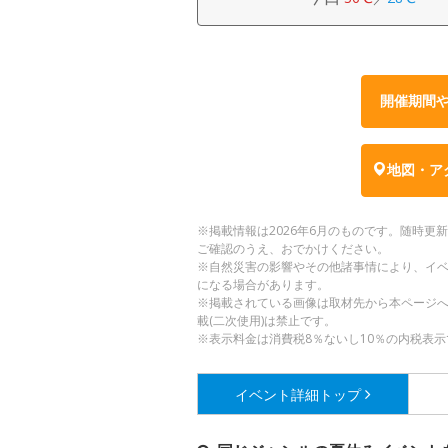
開催期間
地図・ア
※掲載情報は2026年6月のものです。随時
ご確認のうえ、おでかけください。
※自然災害の影響やその他諸事情により、イ
になる場合があります。
※掲載されている画像は取材先から本ページ
載(二次使用)は禁止です。
※表示料金は消費税8％ないし10％の内税表示
イベント詳細
トップ