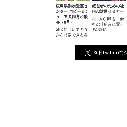
広島県動物愛護セ
経営者のための社
ンター パピー＆ジ
内AI活用セミナー
ュニア犬飼育相談
社長の判断を、会
会（8月）
社の仕組みに変え
愛犬についての悩
る5時間
みを相談できる場
X(旧Twitter)