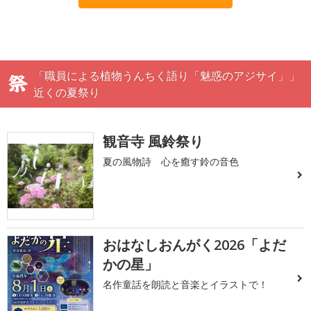
「職員による植物うんちく語り「魅惑のアジサイ」」
近くの夏祭り
観音寺 風鈴祭り
夏の風物詩 心を癒す鈴の音色
おはなしおんがく2026「よだ
かの星」
名作童話を朗読と音楽とイラストで！