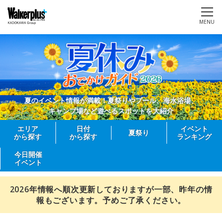
MENU
夏のイベント情報が満載！夏祭りやプール、海水浴場、
キャンプ場など遊べるスポットを大紹介
エリア
日付
イベント
夏祭り
から探す
から探す
ランキング
今日開催
イベント
2026年情報へ順次更新しておりますが一部、昨年の情
報もございます。予めご了承ください。