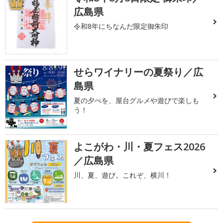
1
広島県
令和8年にちなんだ限定御朱印
せらワイナリーの夏祭り／広
2
島県
夏の夕べを、屋台グルメや遊びで楽しも
う！
よこがわ・川・夏フェス2026
3
／広島県
川、夏、遊び。これぞ、横川！