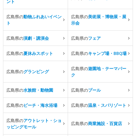
ント
広島県の
動物ふれあいイベン
広島県の
美術展・博物展・展
ト
示会
広島県の
演劇・講演会
広島県の
フェア
広島県の
夏休みスポット
広島県の
キャンプ場・BBQ場
広島県の
遊園地・テーマパー
広島県の
グランピング
ク
広島県の
水族館・動物園
広島県の
プール
広島県の
ビーチ・海水浴場
広島県の
温泉・スパリゾート
広島県の
アウトレット・ショ
広島県の
商業施設・百貨店
ッピングモール