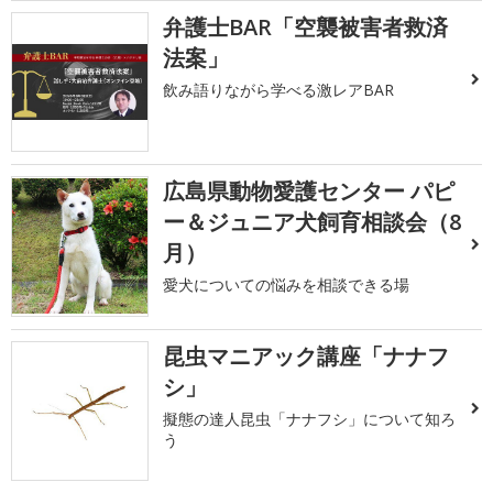
弁護士BAR「空襲被害者救済
法案」
飲み語りながら学べる激レアBAR
広島県動物愛護センター パピ
ー＆ジュニア犬飼育相談会（8
月）
愛犬についての悩みを相談できる場
昆虫マニアック講座「ナナフ
シ」
擬態の達人昆虫「ナナフシ」について知ろ
う