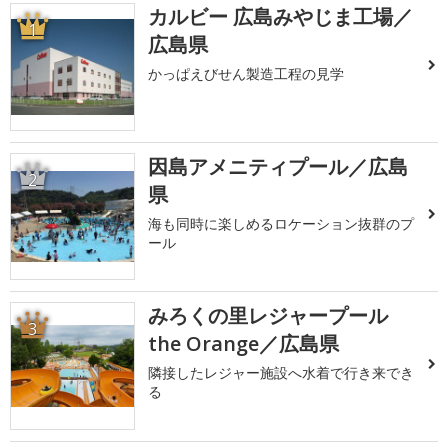
カルビー 広島みやじま工場／
1
広島県
かっぱえびせん製造工程の見学
因島アメニティプール／広島
2
県
海も同時に楽しめるロケーション抜群のプ
ール
みろくの里レジャープール
3
the Orange／広島県
隣接したレジャー施設へ水着で行き来でき
る