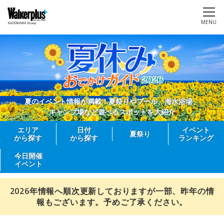
MENU
夏のイベント情報が満載！夏祭りやプール、海水浴場、
キャンプ場など遊べるスポットを大紹介
エリア
日付
イベント
夏祭り
から探す
から探す
ランキング
今日開催
イベント
2026年情報へ順次更新しておりますが一部、昨年の情
報もございます。予めご了承ください。