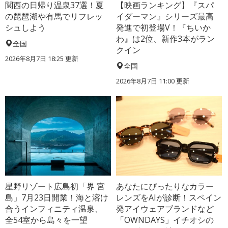
関西の日帰り温泉37選！夏
【映画ランキング】『スパ
の琵琶湖や有馬でリフレッ
イダーマン』シリーズ最高
シュしよう
発進で初登場V！『ちいか
わ』は2位、新作3本がラン
全国
クイン
2026年8月7日 18:25
更新
全国
2026年8月7日 11:00
更新
星野リゾート広島初「界 宮
あなたにぴったりなカラー
島」7月23日開業！海と溶け
レンズをAIが診断！スペイン
合うインフィニティ温泉、
発アイウェアブランドなど
全54室から島々を一望
「OWNDAYS」イチオシの