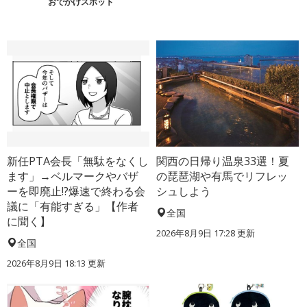
おでかけスポット
新任PTA会長「無駄をなくし
関西の日帰り温泉33選！夏
ます」→ベルマークやバザ
の琵琶湖や有馬でリフレッ
ーを即廃止!?爆速で終わる会
シュしよう
議に「有能すぎる」【作者
全国
に聞く】
2026年8月9日 17:28
更新
全国
2026年8月9日 18:13
更新