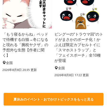
「もう寝るからね」ベッド
ピングーの“トラウマ回”のト
で待機する白猫→冬になる
ドがまさかのポーチ化！か
と現れる「腕枕ヤクザ」の
ぷえぼ限定カプセルトイに
予想外な生態【作者に聞
「スマホストラップ」と
く】
「フェイスポーチ」全10種
が登場
全国
全国
2026年8月8日 20:35
更新
2026年8月8日 17:22
更新
夏休みのイベント・おでかけトピックスをもっと見る