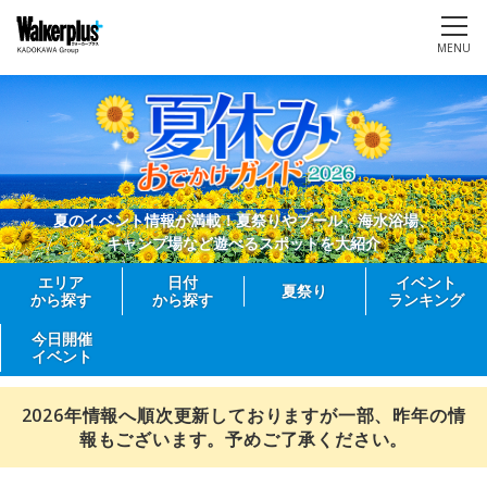
MENU
夏のイベント情報が満載！夏祭りやプール、海水浴場、
キャンプ場など遊べるスポットを大紹介
エリア
日付
イベント
夏祭り
から探す
から探す
ランキング
今日開催
イベント
2026年情報へ順次更新しておりますが一部、昨年の情
報もございます。予めご了承ください。