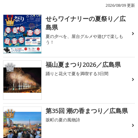
2026/08/09 更新
せらワイナリーの夏祭り／広
1
島県
夏の夕べを、屋台グルメや遊びで楽しも
う！
福山夏まつり2026／広島県
2
踊りと花火で夏を満喫する3日間
第35回 潮の香まつり／広島県
3
坂町の夏の風物詩