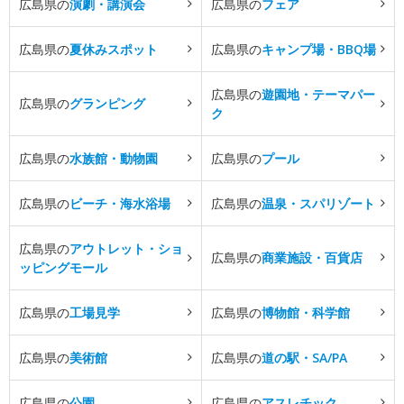
広島県の
演劇・講演会
広島県の
フェア
広島県の
夏休みスポット
広島県の
キャンプ場・BBQ場
広島県の
遊園地・テーマパー
広島県の
グランピング
ク
広島県の
水族館・動物園
広島県の
プール
広島県の
ビーチ・海水浴場
広島県の
温泉・スパリゾート
広島県の
アウトレット・ショ
広島県の
商業施設・百貨店
ッピングモール
広島県の
工場見学
広島県の
博物館・科学館
広島県の
美術館
広島県の
道の駅・SA/PA
広島県の
公園
広島県の
アスレチック