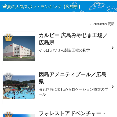
夏の人気スポットランキング【広島県】
2026/08/09 更新
カルビー 広島みやじま工場／
1
広島県
かっぱえびせん製造工程の見学
因島アメニティプール／広島
2
県
海も同時に楽しめるロケーション抜群のプ
ール
フォレストアドベンチャー・
3