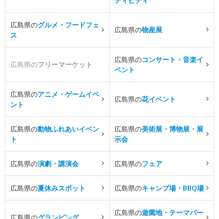
ティビティ
広島県の
グルメ・フードフェ
広島県の
物産展
ス
広島県の
コンサート・音楽イ
広島県の
フリーマーケット
ベント
広島県の
アニメ・ゲームイベ
広島県の
花イベント
ント
広島県の
動物ふれあいイベン
広島県の
美術展・博物展・展
ト
示会
広島県の
演劇・講演会
広島県の
フェア
広島県の
夏休みスポット
広島県の
キャンプ場・BBQ場
広島県の
遊園地・テーマパー
広島県の
グランピング