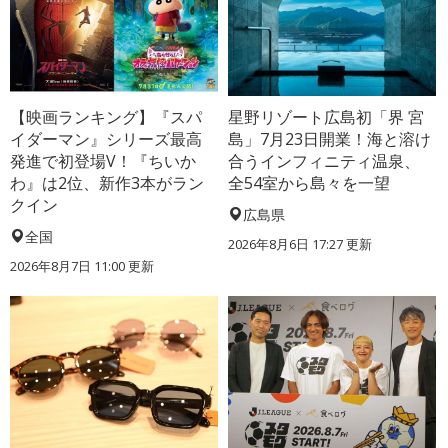
【映画ランキング】『スパ
星野リゾート広島初「界 宮
イダーマン』シリーズ最高
島」7月23日開業！海と溶け
発進で初登場V！『ちいか
合うインフィニティ温泉、
わ』は2位、新作3本がラン
全54室から島々を一望
クイン
広島県
全国
2026年8月6日 17:27
更新
2026年8月7日 11:00
更新