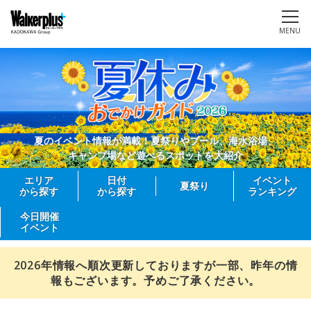
MENU
夏のイベント情報が満載！夏祭りやプール、海水浴場、
キャンプ場など遊べるスポットを大紹介
エリア
日付
イベント
夏祭り
から探す
から探す
ランキング
今日開催
イベント
2026年情報へ順次更新しておりますが一部、昨年の情
報もございます。予めご了承ください。