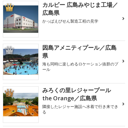
カルビー 広島みやじま工場／
1
広島県
かっぱえびせん製造工程の見学
因島アメニティプール／広島
2
県
海も同時に楽しめるロケーション抜群のプ
ール
みろくの里レジャープール
3
the Orange／広島県
隣接したレジャー施設へ水着で行き来でき
る