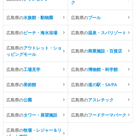
ク
広島県の
水族館・動物園
広島県の
プール
広島県の
ビーチ・海水浴場
広島県の
温泉・スパリゾート
広島県の
アウトレット・ショ
広島県の
商業施設・百貨店
ッピングモール
広島県の
工場見学
広島県の
博物館・科学館
広島県の
美術館
広島県の
道の駅・SA/PA
広島県の
公園
広島県の
アスレチック
広島県の
タワー・展望施設
広島県の
フードテーマパーク
広島県の
牧場・レジャー＆リ