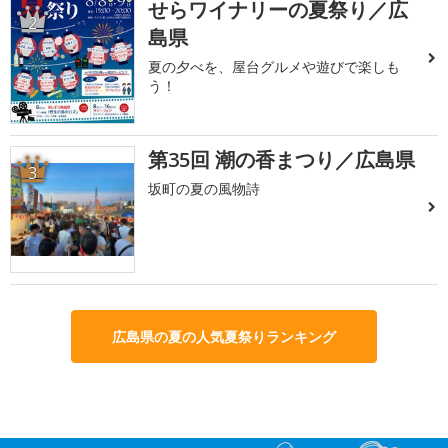
せらワイナリーの夏祭り／広
2
島県
夏の夕べを、屋台グルメや遊びで楽しも
う！
第35回 潮の香まつり／広島県
3
坂町の夏の風物詩
広島県の夏の人気夏祭りランキング