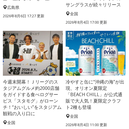
サングラスが続々リリース
広島県
全国
2026年8月6日 17:27
更新
2026年8月4日 17:00
更新
今週末開幕！Ｊリーグのス
冷やすと缶に“沖縄の海”が出
タジアムグルメ約2000店舗
現、オリオン夏限定
をガイドする食べログサー
「BEACH CHILL」が公式通
ビス「スタモグ」がローン
販で大人気！夏限定クラフ
チ！“おいしい”をスタジアム
ト2種も登場
観戦の入り口に
全国
全国
2026年8月4日 11:00
更新