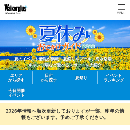
MENU
夏のイベント情報が満載！夏祭りやプール、海水浴場、
キャンプ場など遊べるスポットを大紹介
エリア
日付
イベント
夏祭り
から探す
から探す
ランキング
今日開催
イベント
2026年情報へ順次更新しておりますが一部、昨年の情
報もございます。予めご了承ください。