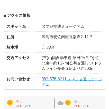
アクセス情報
スポット名
ヌマジ交通ミュージアム
住所
広島市安佐南区長楽寺2-12-2
駐車場
〇 78台
交通アクセス
[車]山陽自動車道 沼田PA SICから
北東へ約1.2km[公共交通]アストラ
ムライン長楽寺駅より約300m
お問い合わせ1
082-878-6211 ヌマジ交通ミュージ
アム
今日
明日
37℃
／
29℃
36℃
／
30℃