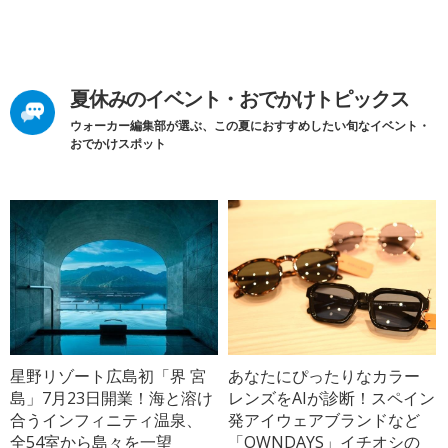
夏休みのイベント・おでかけトピックス
ウォーカー編集部が選ぶ、この夏におすすめしたい旬なイベント・
おでかけスポット
星野リゾート広島初「界 宮
あなたにぴったりなカラー
島」7月23日開業！海と溶け
レンズをAIが診断！スペイン
合うインフィニティ温泉、
発アイウェアブランドなど
全54室から島々を一望
「OWNDAYS」イチオシの