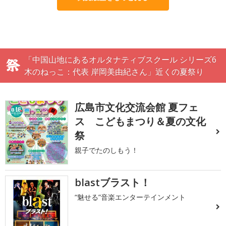
「中国山地にあるオルタナティブスクール シリーズ6
木のねっこ：代表 岸岡美由紀さん」近くの夏祭り
広島市文化交流会館 夏フェ
ス こどもまつり＆夏の文化
祭
親子でたのしもう！
blastブラスト！
“魅せる”音楽エンターテインメント