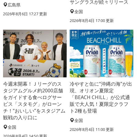
サングラスが続々リリース
広島県
全国
2026年8月6日 17:27
更新
2026年8月4日 17:00
更新
今週末開幕！Ｊリーグのス
冷やすと缶に“沖縄の海”が出
タジアムグルメ約2000店舗
現、オリオン夏限定
をガイドする食べログサー
「BEACH CHILL」が公式通
ビス「スタモグ」がローン
販で大人気！夏限定クラフ
チ！“おいしい”をスタジアム
ト2種も登場
観戦の入り口に
全国
全国
2026年8月4日 11:00
更新
2026年8月4日 14:50
更新