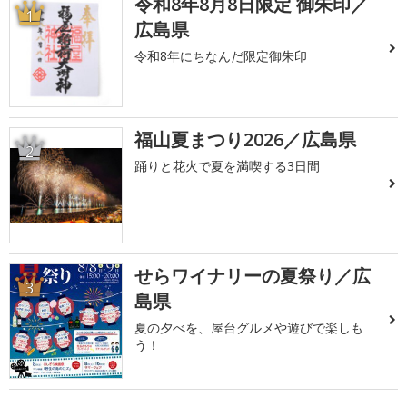
令和8年8月8日限定 御朱印／
1
広島県
令和8年にちなんだ限定御朱印
福山夏まつり2026／広島県
2
踊りと花火で夏を満喫する3日間
せらワイナリーの夏祭り／広
3
島県
夏の夕べを、屋台グルメや遊びで楽しも
う！