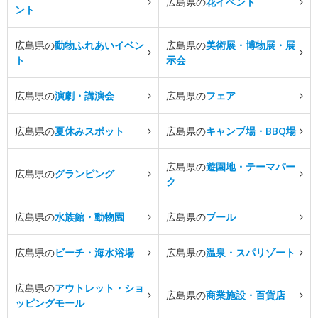
広島県の
花イベント
ント
広島県の
動物ふれあいイベン
広島県の
美術展・博物展・展
ト
示会
広島県の
演劇・講演会
広島県の
フェア
広島県の
夏休みスポット
広島県の
キャンプ場・BBQ場
広島県の
遊園地・テーマパー
広島県の
グランピング
ク
広島県の
水族館・動物園
広島県の
プール
広島県の
ビーチ・海水浴場
広島県の
温泉・スパリゾート
広島県の
アウトレット・ショ
広島県の
商業施設・百貨店
ッピングモール