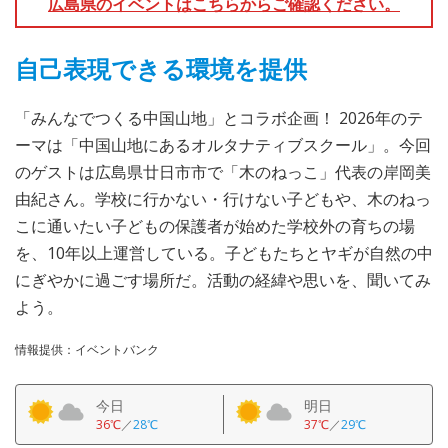
広島県のイベントはこちらからご確認ください。
自己表現できる環境を提供
「みんなでつくる中国山地」とコラボ企画！ 2026年のテ
ーマは「中国山地にあるオルタナティブスクール」。今回
のゲストは広島県廿日市市で「木のねっこ」代表の岸岡美
由紀さん。学校に行かない・行けない子どもや、木のねっ
こに通いたい子どもの保護者が始めた学校外の育ちの場
を、10年以上運営している。子どもたちとヤギが自然の中
にぎやかに過ごす場所だ。活動の経緯や思いを、聞いてみ
よう。
情報提供：イベントバンク
今日
明日
36℃
／
28℃
37℃
／
29℃