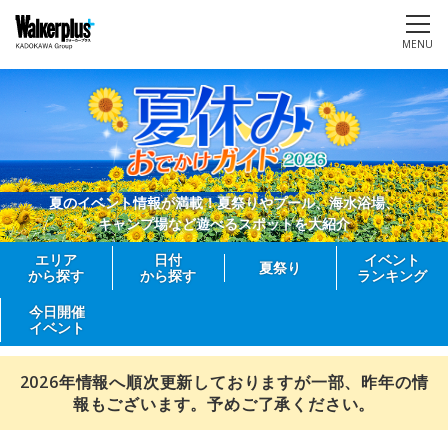
MENU
夏のイベント情報が満載！夏祭りやプール、海水浴場、
キャンプ場など遊べるスポットを大紹介
エリア
日付
イベント
夏祭り
から探す
から探す
ランキング
今日開催
イベント
2026年情報へ順次更新しておりますが一部、昨年の情
報もございます。予めご了承ください。