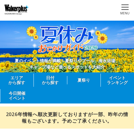
MENU
夏のイベント情報が満載！夏祭りやプール、海水浴場、
キャンプ場など遊べるスポットを大紹介
エリア
日付
イベント
夏祭り
から探す
から探す
ランキング
今日開催
イベント
2026年情報へ順次更新しておりますが一部、昨年の情
報もございます。予めご了承ください。