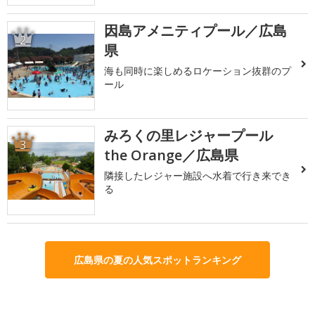
因島アメニティプール／広島
2
県
海も同時に楽しめるロケーション抜群のプ
ール
みろくの里レジャープール
3
the Orange／広島県
隣接したレジャー施設へ水着で行き来でき
る
広島県の夏の人気スポットランキング