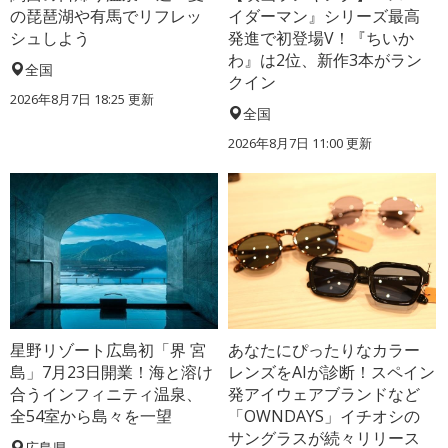
の琵琶湖や有馬でリフレッ
イダーマン』シリーズ最高
シュしよう
発進で初登場V！『ちいか
わ』は2位、新作3本がラン
全国
クイン
2026年8月7日 18:25
更新
全国
2026年8月7日 11:00
更新
星野リゾート広島初「界 宮
あなたにぴったりなカラー
島」7月23日開業！海と溶け
レンズをAIが診断！スペイン
合うインフィニティ温泉、
発アイウェアブランドなど
全54室から島々を一望
「OWNDAYS」イチオシの
サングラスが続々リリース
広島県