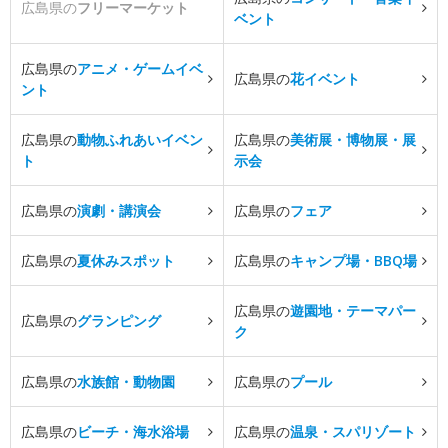
広島県の
フリーマーケット
ベント
広島県の
アニメ・ゲームイベ
広島県の
花イベント
ント
広島県の
動物ふれあいイベン
広島県の
美術展・博物展・展
ト
示会
広島県の
演劇・講演会
広島県の
フェア
広島県の
夏休みスポット
広島県の
キャンプ場・BBQ場
広島県の
遊園地・テーマパー
広島県の
グランピング
ク
広島県の
水族館・動物園
広島県の
プール
広島県の
ビーチ・海水浴場
広島県の
温泉・スパリゾート