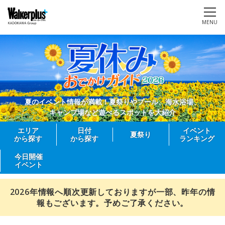
MENU
夏のイベント情報が満載！夏祭りやプール、海水浴場、
キャンプ場など遊べるスポットを大紹介
エリア
日付
イベント
夏祭り
から探す
から探す
ランキング
今日開催
イベント
2026年情報へ順次更新しておりますが一部、昨年の情
報もございます。予めご了承ください。