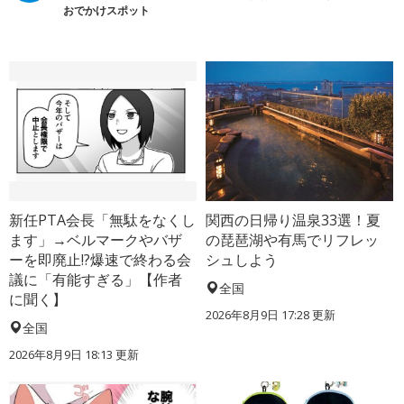
おでかけスポット
新任PTA会長「無駄をなくし
関西の日帰り温泉33選！夏
ます」→ベルマークやバザ
の琵琶湖や有馬でリフレッ
ーを即廃止!?爆速で終わる会
シュしよう
議に「有能すぎる」【作者
全国
に聞く】
2026年8月9日 17:28
更新
全国
2026年8月9日 18:13
更新