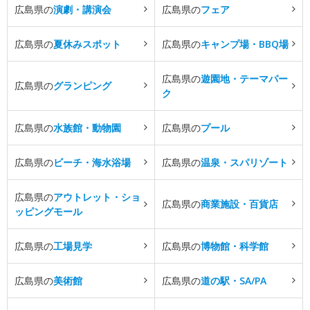
広島県の
演劇・講演会
広島県の
フェア
広島県の
夏休みスポット
広島県の
キャンプ場・BBQ場
広島県の
遊園地・テーマパー
広島県の
グランピング
ク
広島県の
水族館・動物園
広島県の
プール
広島県の
ビーチ・海水浴場
広島県の
温泉・スパリゾート
広島県の
アウトレット・ショ
広島県の
商業施設・百貨店
ッピングモール
広島県の
工場見学
広島県の
博物館・科学館
広島県の
美術館
広島県の
道の駅・SA/PA