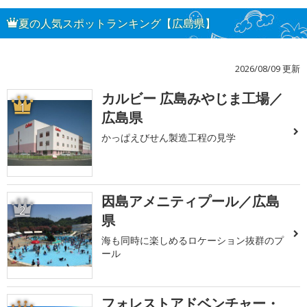
夏の人気スポットランキング【広島県】
2026/08/09 更新
カルビー 広島みやじま工場／
1
広島県
かっぱえびせん製造工程の見学
因島アメニティプール／広島
2
県
海も同時に楽しめるロケーション抜群のプ
ール
フォレストアドベンチャー・