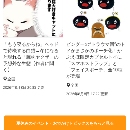
「もう寝るからね」ベッド
ピングーの“トラウマ回”のト
で待機する白猫→冬になる
ドがまさかのポーチ化！か
と現れる「腕枕ヤクザ」の
ぷえぼ限定カプセルトイに
予想外な生態【作者に聞
「スマホストラップ」と
く】
「フェイスポーチ」全10種
が登場
全国
全国
2026年8月8日 20:35
更新
2026年8月8日 17:22
更新
夏休みのイベント・おでかけトピックスをもっと見る