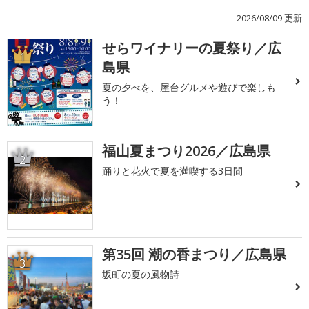
2026/08/09 更新
せらワイナリーの夏祭り／広
1
島県
夏の夕べを、屋台グルメや遊びで楽しも
う！
福山夏まつり2026／広島県
2
踊りと花火で夏を満喫する3日間
第35回 潮の香まつり／広島県
3
坂町の夏の風物詩