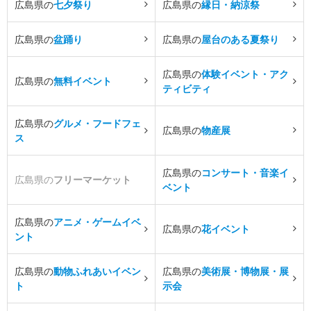
広島県の
七夕祭り
広島県の
縁日・納涼祭
広島県の
盆踊り
広島県の
屋台のある夏祭り
広島県の
体験イベント・アク
広島県の
無料イベント
ティビティ
広島県の
グルメ・フードフェ
広島県の
物産展
ス
広島県の
コンサート・音楽イ
広島県の
フリーマーケット
ベント
広島県の
アニメ・ゲームイベ
広島県の
花イベント
ント
広島県の
動物ふれあいイベン
広島県の
美術展・博物展・展
ト
示会