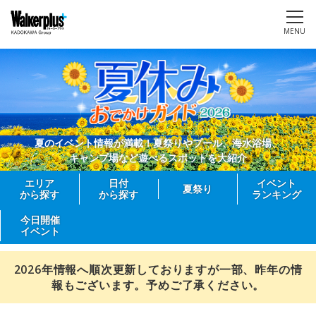
MENU
夏のイベント情報が満載！夏祭りやプール、海水浴場、
キャンプ場など遊べるスポットを大紹介
エリア
日付
イベント
夏祭り
から探す
から探す
ランキング
今日開催
イベント
2026年情報へ順次更新しておりますが一部、昨年の情
報もございます。予めご了承ください。