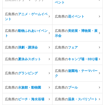
ベント
広島県の
アニメ・ゲームイベ
広島県の
花イベント
ント
広島県の
動物ふれあいイベン
広島県の
美術展・博物展・展
ト
示会
広島県の
演劇・講演会
広島県の
フェア
広島県の
夏休みスポット
広島県の
キャンプ場・BBQ場
広島県の
遊園地・テーマパー
広島県の
グランピング
ク
広島県の
水族館・動物園
広島県の
プール
広島県の
ビーチ・海水浴場
広島県の
温泉・スパリゾート