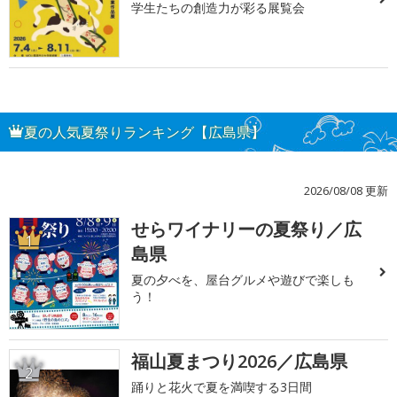
学生たちの創造力が彩る展覧会
夏の人気夏祭りランキング【広島県】
2026/08/08 更新
せらワイナリーの夏祭り／広
1
島県
夏の夕べを、屋台グルメや遊びで楽しも
う！
福山夏まつり2026／広島県
2
踊りと花火で夏を満喫する3日間