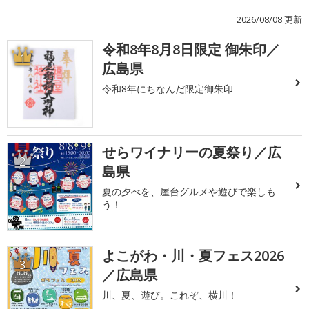
2026/08/08 更新
令和8年8月8日限定 御朱印／
1
広島県
令和8年にちなんだ限定御朱印
せらワイナリーの夏祭り／広
2
島県
夏の夕べを、屋台グルメや遊びで楽しも
う！
よこがわ・川・夏フェス2026
3
／広島県
川、夏、遊び。これぞ、横川！