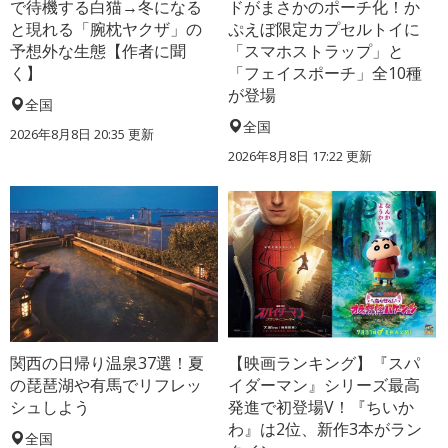
で待機する白猫→冬になる
ドがまさかのポーチ化！か
と現れる「腕枕ヤクザ」の
ぷえぼ限定カプセルトイに
予想外な生態【作者に聞
「スマホストラップ」と
く】
「フェイスポーチ」全10種
が登場
全国
全国
2026年8月8日 20:35
更新
2026年8月8日 17:22
更新
関西の日帰り温泉37選！夏
【映画ランキング】『スパ
の琵琶湖や有馬でリフレッ
イダーマン』シリーズ最高
シュしよう
発進で初登場V！『ちいか
わ』は2位、新作3本がラン
全国