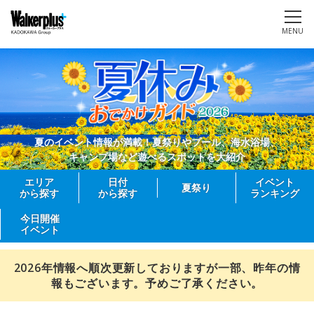
MENU
夏のイベント情報が満載！夏祭りやプール、海水浴場、
キャンプ場など遊べるスポットを大紹介
エリア
日付
イベント
夏祭り
から探す
から探す
ランキング
今日開催
イベント
2026年情報へ順次更新しておりますが一部、昨年の情
報もございます。予めご了承ください。