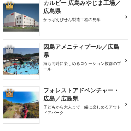
カルビー 広島みやじま工場／
1
広島県
かっぱえびせん製造工程の見学
因島アメニティプール／広島
2
県
海も同時に楽しめるロケーション抜群のプ
ール
フォレストアドベンチャー・
3
広島／広島県
子どもから大人まで一緒に楽しめるアウト
ドアパーク