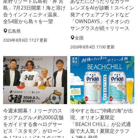
星野リゾート広島初「界 宮
あなたにぴったりなカラー
島」7月23日開業！海と溶け
レンズをAIが診断！スペイン
合うインフィニティ温泉、
発アイウェアブランドなど
全54室から島々を一望
「OWNDAYS」イチオシの
サングラスが続々リリース
広島県
全国
2026年8月6日 17:27
更新
2026年8月4日 17:00
更新
今週末開幕！Ｊリーグのス
冷やすと缶に“沖縄の海”が出
タジアムグルメ約2000店舗
現、オリオン夏限定
をガイドする食べログサー
「BEACH CHILL」が公式通
ビス「スタモグ」がローン
販で大人気！夏限定クラフ
チ！“おいしい”をスタジアム
ト2種も登場