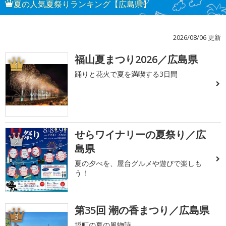
夏の人気夏祭りランキング【広島県】
2026/08/06 更新
福山夏まつり2026／広島県
1
踊りと花火で夏を満喫する3日間
せらワイナリーの夏祭り／広
2
島県
夏の夕べを、屋台グルメや遊びで楽しも
う！
第35回 潮の香まつり／広島県
3
坂町の夏の風物詩