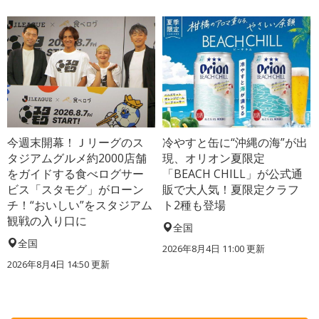
今週末開幕！Ｊリーグのス
冷やすと缶に“沖縄の海”が出
タジアムグルメ約2000店舗
現、オリオン夏限定
をガイドする食べログサー
「BEACH CHILL」が公式通
ビス「スタモグ」がローン
販で大人気！夏限定クラフ
チ！“おいしい”をスタジアム
ト2種も登場
観戦の入り口に
全国
全国
2026年8月4日 11:00
更新
2026年8月4日 14:50
更新