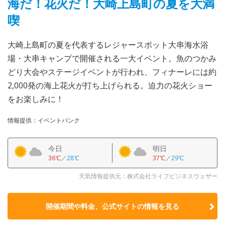
海だ！花火だ！大崎上島町の夏を大満
喫
大崎上島町の夏を代表するレジャースポット大串海水浴
場・大串キャンプで開催される一大イベント。魚のつかみ
どり大会やステージイベントが行われ、フィナーレには約
2,000発の海上花火が打ち上げられる。迫力の花火ショー
をお楽しみに！
情報提供：イベントバンク
今日
明日
36℃
／
28℃
37℃
／
29℃
天気情報提供元：株式会社ライフビジネスウェザー
開催期間や料金、公式サイトの
情報を見る