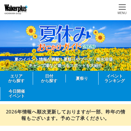
MENU
夏のイベント情報が満載！夏祭りやプール、海水浴場、
キャンプ場など遊べるスポットを大紹介
エリア
日付
イベント
夏祭り
から探す
から探す
ランキング
今日開催
イベント
2026年情報へ順次更新しておりますが一部、昨年の情
報もございます。予めご了承ください。