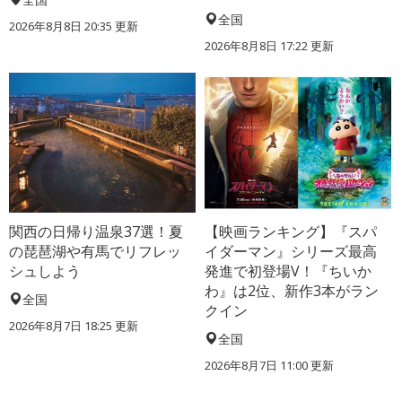
全国
2026年8月8日 20:35
更新
2026年8月8日 17:22
更新
関西の日帰り温泉37選！夏
【映画ランキング】『スパ
の琵琶湖や有馬でリフレッ
イダーマン』シリーズ最高
シュしよう
発進で初登場V！『ちいか
わ』は2位、新作3本がラン
全国
クイン
2026年8月7日 18:25
更新
全国
2026年8月7日 11:00
更新