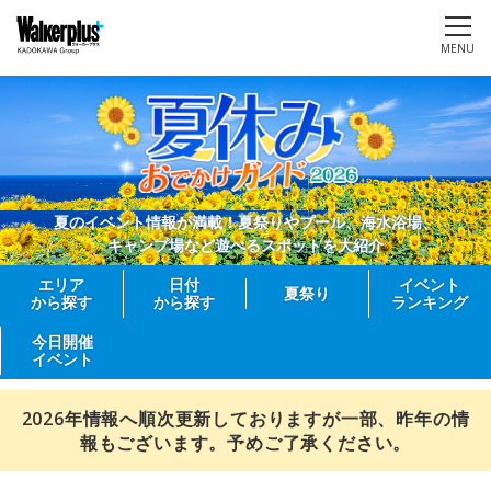
MENU
夏のイベント情報が満載！夏祭りやプール、海水浴場、
キャンプ場など遊べるスポットを大紹介
エリア
日付
イベント
夏祭り
から探す
から探す
ランキング
今日開催
イベント
2026年情報へ順次更新しておりますが一部、昨年の情
報もございます。予めご了承ください。