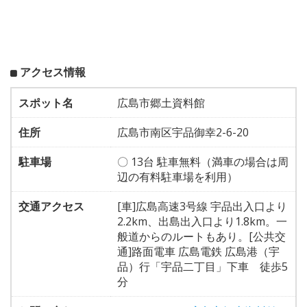
アクセス情報
スポット名
広島市郷土資料館
住所
広島市南区宇品御幸2-6-20
駐車場
〇 13台 駐車無料（満車の場合は周
辺の有料駐車場を利用）
交通アクセス
[車]広島高速3号線 宇品出入口より
2.2km、出島出入口より1.8km。一
般道からのルートもあり。[公共交
通]路面電車 広島電鉄 広島港（宇
品）行「宇品二丁目」下車 徒歩5
分