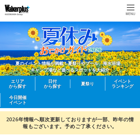
MENU
夏のイベント情報が満載！夏祭りやプール、海水浴場、
キャンプ場など遊べるスポットを大紹介
エリア
日付
イベント
夏祭り
から探す
から探す
ランキング
今日開催
イベント
2026年情報へ順次更新しておりますが一部、昨年の情
報もございます。予めご了承ください。