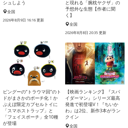
シュしよう
と現れる「腕枕ヤクザ」の
予想外な生態【作者に聞
全国
く】
2026年8月9日 16:16
更新
全国
2026年8月8日 20:35
更新
ピングーの“トラウマ回”のト
【映画ランキング】『スパ
ドがまさかのポーチ化！か
イダーマン』シリーズ最高
ぷえぼ限定カプセルトイに
発進で初登場V！『ちいか
「スマホストラップ」と
わ』は2位、新作3本がラン
「フェイスポーチ」全10種
クイン
が登場
全国