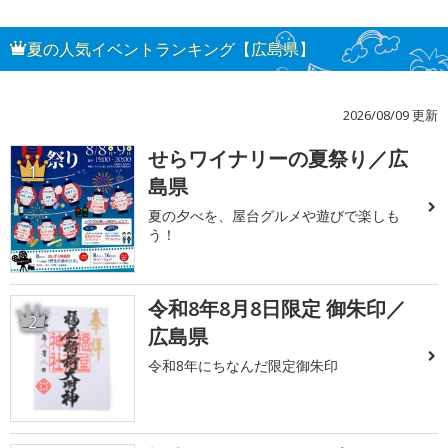
夏の人気イベントランキング【広島県】
2026/08/09 更新
せらワイナリーの夏祭り／広
1
島県
夏の夕べを、屋台グルメや遊びで楽しも
う！
令和8年8月8日限定 御朱印／
2
広島県
令和8年にちなんだ限定御朱印