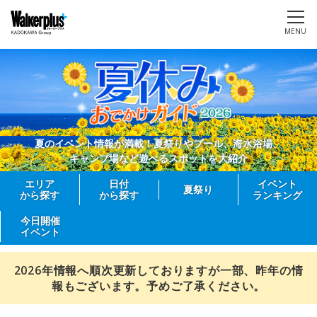
MENU
夏のイベント情報が満載！夏祭りやプール、海水浴場、
キャンプ場など遊べるスポットを大紹介
エリア
日付
イベント
夏祭り
から探す
から探す
ランキング
今日開催
イベント
2026年情報へ順次更新しておりますが一部、昨年の情
報もございます。予めご了承ください。