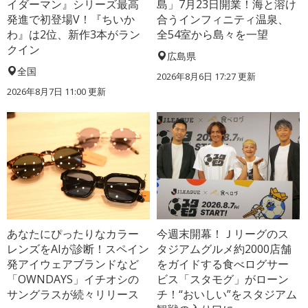
イダーマン』シリーズ最高
島」7月23日開業！海と溶け
発進で初登場V！『ちいか
合うインフィニティ温泉、
わ』は2位、新作3本がラン
全54室から島々を一望
クイン
広島県
全国
2026年8月6日 17:27
更新
2026年8月7日 11:00
更新
あなたにぴったりなカラー
今週末開幕！Ｊリーグのス
レンズをAIが診断！スペイン
タジアムグルメ約2000店舗
発アイウェアブランドなど
をガイドする食べログサー
「OWNDAYS」イチオシの
ビス「スタモグ」がローン
サングラスが続々リリース
チ！“おいしい”をスタジアム