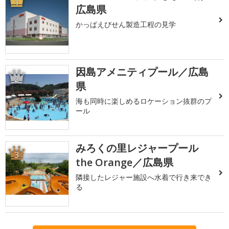
1
広島県
かっぱえびせん製造工程の見学
因島アメニティプール／広島
2
県
海も同時に楽しめるロケーション抜群のプ
ール
みろくの里レジャープール
3
the Orange／広島県
隣接したレジャー施設へ水着で行き来でき
る