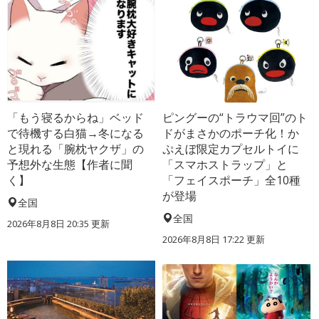
「もう寝るからね」ベッド
ピングーの“トラウマ回”のト
で待機する白猫→冬になる
ドがまさかのポーチ化！か
と現れる「腕枕ヤクザ」の
ぷえぼ限定カプセルトイに
予想外な生態【作者に聞
「スマホストラップ」と
く】
「フェイスポーチ」全10種
が登場
全国
全国
2026年8月8日 20:35
更新
2026年8月8日 17:22
更新