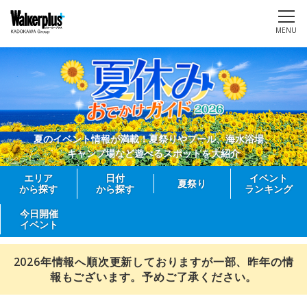
MENU
夏のイベント情報が満載！夏祭りやプール、海水浴場、
キャンプ場など遊べるスポットを大紹介
エリア
日付
イベント
夏祭り
から探す
から探す
ランキング
今日開催
イベント
2026年情報へ順次更新しておりますが一部、昨年の情
報もございます。予めご了承ください。