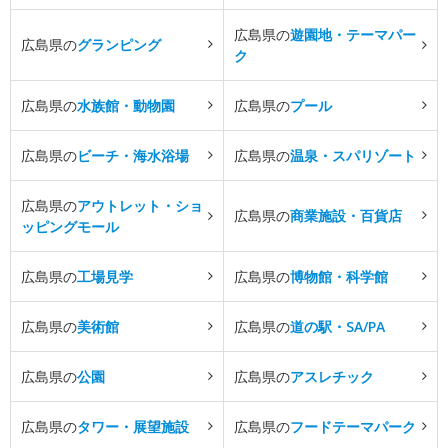
広島県の
遊園地・テーマパー
広島県の
グランピング
ク
広島県の
水族館・動物園
広島県の
プール
広島県の
ビーチ・海水浴場
広島県の
温泉・スパリゾート
広島県の
アウトレット・ショ
広島県の
商業施設・百貨店
ッピングモール
広島県の
工場見学
広島県の
博物館・科学館
広島県の
美術館
広島県の
道の駅・SA/PA
広島県の
公園
広島県の
アスレチック
広島県の
タワー・展望施設
広島県の
フードテーマパーク