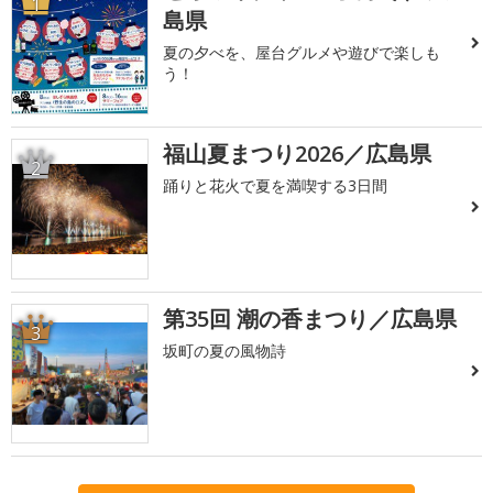
1
島県
夏の夕べを、屋台グルメや遊びで楽しも
う！
福山夏まつり2026／広島県
2
踊りと花火で夏を満喫する3日間
第35回 潮の香まつり／広島県
3
坂町の夏の風物詩