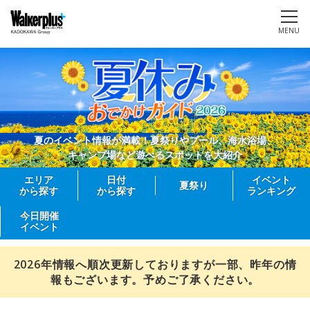
MENU
夏のイベント情報が満載！夏祭りやプール、海水浴場、
キャンプ場など遊べるスポットを大紹介
エリア
日付
イベント
夏祭り
から探す
から探す
ランキング
今日開催
イベント
2026年情報へ順次更新しておりますが一部、昨年の情
報もございます。予めご了承ください。