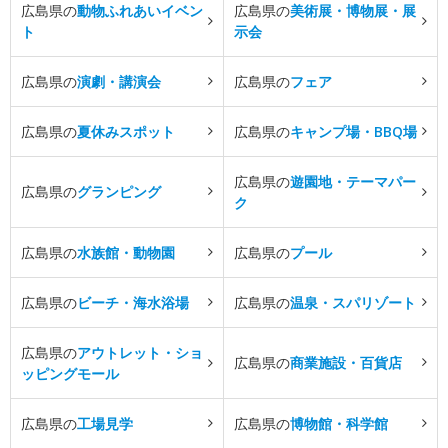
広島県の
動物ふれあいイベン
広島県の
美術展・博物展・展
ト
示会
広島県の
演劇・講演会
広島県の
フェア
広島県の
夏休みスポット
広島県の
キャンプ場・BBQ場
広島県の
遊園地・テーマパー
広島県の
グランピング
ク
広島県の
水族館・動物園
広島県の
プール
広島県の
ビーチ・海水浴場
広島県の
温泉・スパリゾート
広島県の
アウトレット・ショ
広島県の
商業施設・百貨店
ッピングモール
広島県の
工場見学
広島県の
博物館・科学館