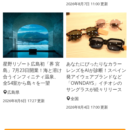
2026年8月7日 11:00
更新
星野リゾート広島初「界 宮
あなたにぴったりなカラー
島」7月23日開業！海と溶け
レンズをAIが診断！スペイン
合うインフィニティ温泉、
発アイウェアブランドなど
全54室から島々を一望
「OWNDAYS」イチオシの
サングラスが続々リリース
広島県
全国
2026年8月6日 17:27
更新
2026年8月4日 17:00
更新