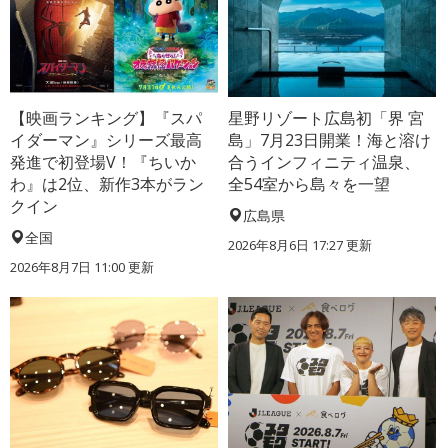
【映画ランキング】『スパ
星野リゾート広島初「界 宮
イダーマン』シリーズ最高
島」7月23日開業！海と溶け
発進で初登場V！『ちいか
合うインフィニティ温泉、
わ』は2位、新作3本がラン
全54室から島々を一望
クイン
広島県
全国
2026年8月6日 17:27
更新
2026年8月7日 11:00
更新