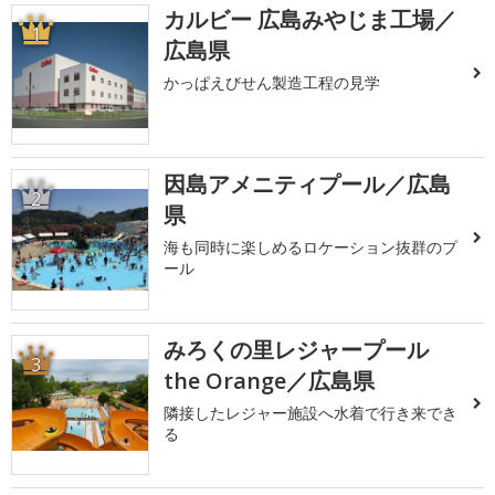
カルビー 広島みやじま工場／
1
広島県
かっぱえびせん製造工程の見学
因島アメニティプール／広島
2
県
海も同時に楽しめるロケーション抜群のプ
ール
みろくの里レジャープール
3
the Orange／広島県
隣接したレジャー施設へ水着で行き来でき
る