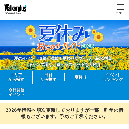
MENU
夏のイベント情報が満載！夏祭りやプール、海水浴場、
キャンプ場など遊べるスポットを大紹介
エリア
日付
イベント
夏祭り
から探す
から探す
ランキング
今日開催
イベント
2026年情報へ順次更新しておりますが一部、昨年の情
報もございます。予めご了承ください。