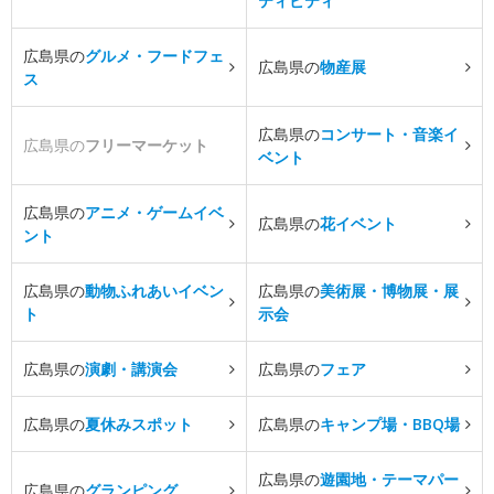
ティビティ
広島県の
グルメ・フードフェ
広島県の
物産展
ス
広島県の
コンサート・音楽イ
広島県の
フリーマーケット
ベント
広島県の
アニメ・ゲームイベ
広島県の
花イベント
ント
広島県の
動物ふれあいイベン
広島県の
美術展・博物展・展
ト
示会
広島県の
演劇・講演会
広島県の
フェア
広島県の
夏休みスポット
広島県の
キャンプ場・BBQ場
広島県の
遊園地・テーマパー
広島県の
グランピング