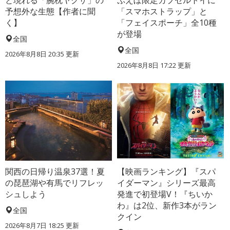
と現れる「腕枕ヤクザ」の
ぷえぼ限定カプセルトイに
予想外な生態【作者に聞
「スマホストラップ」と
く】
「フェイスポーチ」全10種
が登場
全国
全国
2026年8月8日 20:35
更新
2026年8月8日 17:22
更新
関西の日帰り温泉37選！夏
【映画ランキング】『スパ
の琵琶湖や有馬でリフレッ
イダーマン』シリーズ最高
シュしよう
発進で初登場V！『ちいか
わ』は2位、新作3本がラン
全国
クイン
2026年8月7日 18:25
更新