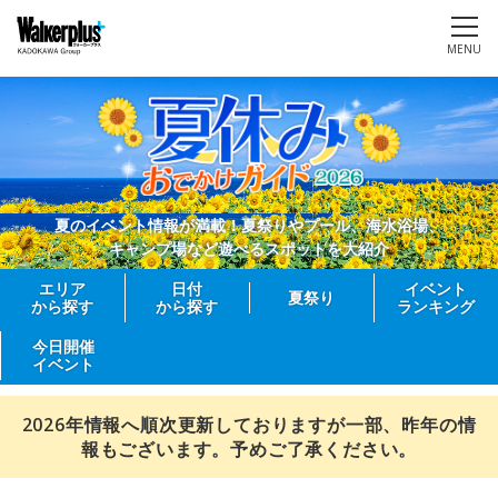
MENU
夏のイベント情報が満載！夏祭りやプール、海水浴場、
キャンプ場など遊べるスポットを大紹介
エリア
日付
イベント
夏祭り
から探す
から探す
ランキング
今日開催
イベント
2026年情報へ順次更新しておりますが一部、昨年の情
報もございます。予めご了承ください。