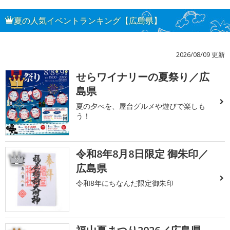
夏の人気イベントランキング【広島県】
2026/08/09 更新
せらワイナリーの夏祭り／広
1
島県
夏の夕べを、屋台グルメや遊びで楽しも
う！
令和8年8月8日限定 御朱印／
2
広島県
令和8年にちなんだ限定御朱印