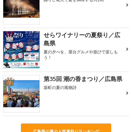
せらワイナリーの夏祭り／広
2
島県
夏の夕べを、屋台グルメや遊びで楽しも
う！
第35回 潮の香まつり／広島県
3
坂町の夏の風物詩
広島県の夏の人気夏祭りランキング