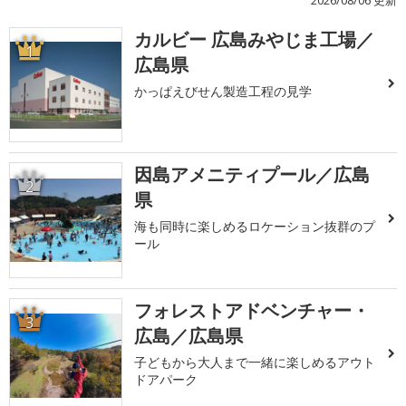
カルビー 広島みやじま工場／
1
広島県
かっぱえびせん製造工程の見学
因島アメニティプール／広島
2
県
海も同時に楽しめるロケーション抜群のプ
ール
フォレストアドベンチャー・
3
広島／広島県
子どもから大人まで一緒に楽しめるアウト
ドアパーク