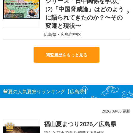
シリーズ「日中関係を学ぶ」
(2)「中国脅威論」はどのよう
に語られてきたのか？〜その
変遷と現状〜
広島県・広島市中区
閲覧履歴をもっと見る
夏の人気夏祭りランキング【広島県】
2026/08/06 更新
福山夏まつり2026／広島県
1
踊りと花火で夏を満喫する3日間