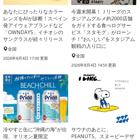
あなたにぴったりなカラー
今週末開幕！Ｊリーグのス
レンズをAIが診断！スペイン
タジアムグルメ約2000店舗
発アイウェアブランドなど
をガイドする食べログサー
「OWNDAYS」イチオシの
ビス「スタモグ」がローン
サングラスが続々リリース
チ！“おいしい”をスタジアム
観戦の入り口に
全国
全国
2026年8月4日 17:00
更新
2026年8月4日 14:50
更新
冷やすと缶に“沖縄の海”が出
サウナのあとに、
現、オリオン夏限定
PEANUTS。スヌーピーデザ