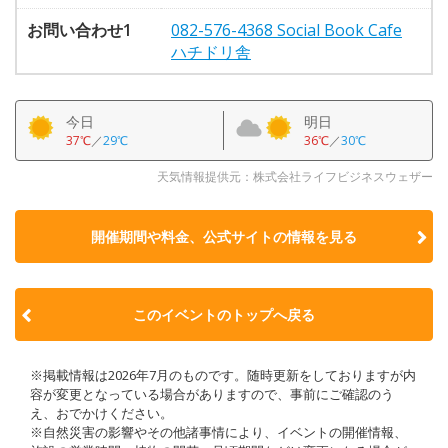
お問い合わせ1
082-576-4368 Social Book Cafe
ハチドリ舎
今日
明日
37℃
／
29℃
36℃
／
30℃
天気情報提供元：株式会社ライフビジネスウェザー
開催期間や料金、公式サイトの
情報を見る
このイベントのトップへ戻る
※掲載情報は2026年7月のものです。随時更新をしておりますが内
容が変更となっている場合がありますので、事前にご確認のう
え、おでかけください。
※自然災害の影響やその他諸事情により、イベントの開催情報、