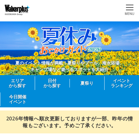
MENU
夏のイベント情報が満載！夏祭りやプール、海水浴場、
キャンプ場など遊べるスポットを大紹介
エリア
日付
イベント
夏祭り
から探す
から探す
ランキング
今日開催
イベント
2026年情報へ順次更新しておりますが一部、昨年の情
報もございます。予めご了承ください。