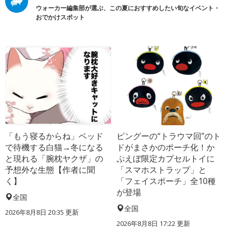
ウォーカー編集部が選ぶ、この夏におすすめしたい旬なイベント・
おでかけスポット
「もう寝るからね」ベッド
ピングーの“トラウマ回”のト
で待機する白猫→冬になる
ドがまさかのポーチ化！か
と現れる「腕枕ヤクザ」の
ぷえぼ限定カプセルトイに
予想外な生態【作者に聞
「スマホストラップ」と
く】
「フェイスポーチ」全10種
が登場
全国
全国
2026年8月8日 20:35
更新
2026年8月8日 17:22
更新