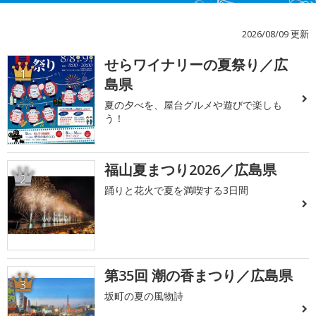
2026/08/09 更新
せらワイナリーの夏祭り／広
1
島県
夏の夕べを、屋台グルメや遊びで楽しも
う！
福山夏まつり2026／広島県
2
踊りと花火で夏を満喫する3日間
第35回 潮の香まつり／広島県
3
坂町の夏の風物詩