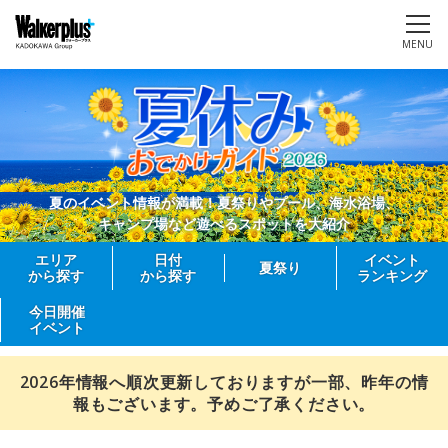
MENU
夏のイベント情報が満載！夏祭りやプール、海水浴場、
キャンプ場など遊べるスポットを大紹介
エリア
日付
イベント
夏祭り
から探す
から探す
ランキング
今日開催
イベント
2026年情報へ順次更新しておりますが一部、昨年の情
報もございます。予めご了承ください。