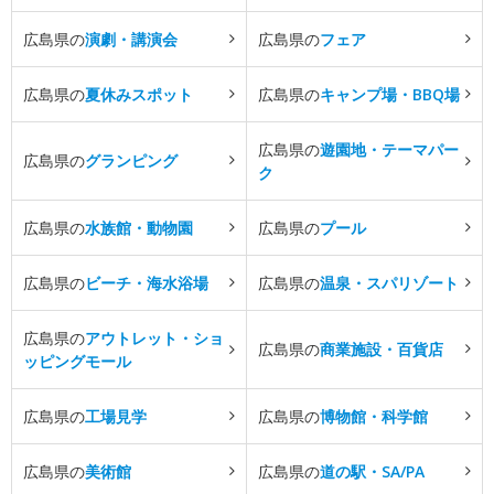
広島県の
演劇・講演会
広島県の
フェア
広島県の
夏休みスポット
広島県の
キャンプ場・BBQ場
広島県の
遊園地・テーマパー
広島県の
グランピング
ク
広島県の
水族館・動物園
広島県の
プール
広島県の
ビーチ・海水浴場
広島県の
温泉・スパリゾート
広島県の
アウトレット・ショ
広島県の
商業施設・百貨店
ッピングモール
広島県の
工場見学
広島県の
博物館・科学館
広島県の
美術館
広島県の
道の駅・SA/PA