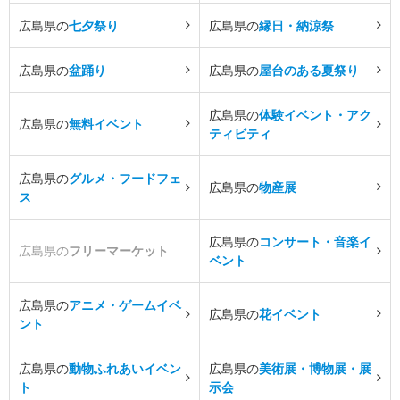
広島県の
七夕祭り
広島県の
縁日・納涼祭
広島県の
盆踊り
広島県の
屋台のある夏祭り
広島県の
体験イベント・アク
広島県の
無料イベント
ティビティ
広島県の
グルメ・フードフェ
広島県の
物産展
ス
広島県の
コンサート・音楽イ
広島県の
フリーマーケット
ベント
広島県の
アニメ・ゲームイベ
広島県の
花イベント
ント
広島県の
動物ふれあいイベン
広島県の
美術展・博物展・展
ト
示会