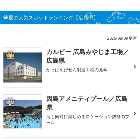
夏の人気スポットランキング【広島県】
2026/08/09 更新
カルビー 広島みやじま工場／
1
広島県
かっぱえびせん製造工程の見学
因島アメニティプール／広島
2
県
海も同時に楽しめるロケーション抜群のプ
ール