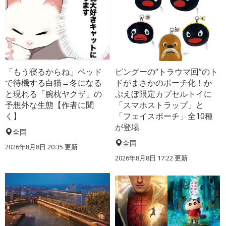
「もう寝るからね」ベッド
ピングーの“トラウマ回”のト
で待機する白猫→冬になる
ドがまさかのポーチ化！か
と現れる「腕枕ヤクザ」の
ぷえぼ限定カプセルトイに
予想外な生態【作者に聞
「スマホストラップ」と
く】
「フェイスポーチ」全10種
が登場
全国
全国
2026年8月8日 20:35
更新
2026年8月8日 17:22
更新