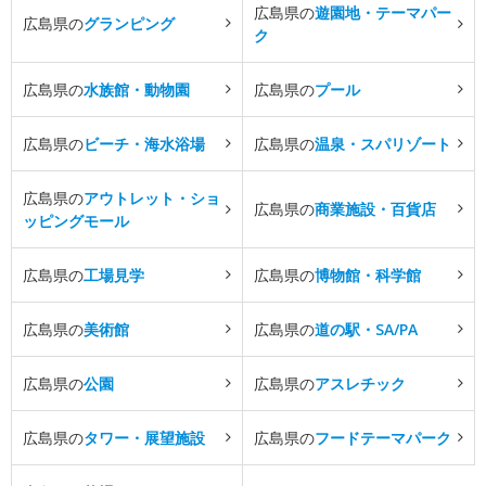
広島県の
遊園地・テーマパー
広島県の
グランピング
ク
広島県の
水族館・動物園
広島県の
プール
広島県の
ビーチ・海水浴場
広島県の
温泉・スパリゾート
広島県の
アウトレット・ショ
広島県の
商業施設・百貨店
ッピングモール
広島県の
工場見学
広島県の
博物館・科学館
広島県の
美術館
広島県の
道の駅・SA/PA
広島県の
公園
広島県の
アスレチック
広島県の
タワー・展望施設
広島県の
フードテーマパーク