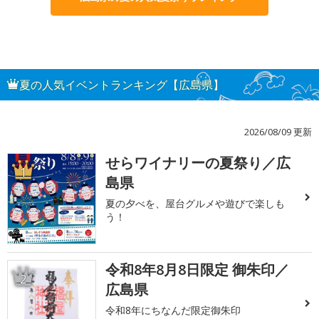
夏の人気イベントランキング【広島県】
2026/08/09 更新
せらワイナリーの夏祭り／広
1
島県
夏の夕べを、屋台グルメや遊びで楽しも
う！
令和8年8月8日限定 御朱印／
2
広島県
令和8年にちなんだ限定御朱印