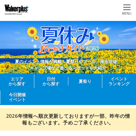
MENU
夏のイベント情報が満載！夏祭りやプール、海水浴場、
キャンプ場など遊べるスポットを大紹介
エリア
日付
イベント
夏祭り
から探す
から探す
ランキング
今日開催
イベント
2026年情報へ順次更新しておりますが一部、昨年の情
報もございます。予めご了承ください。