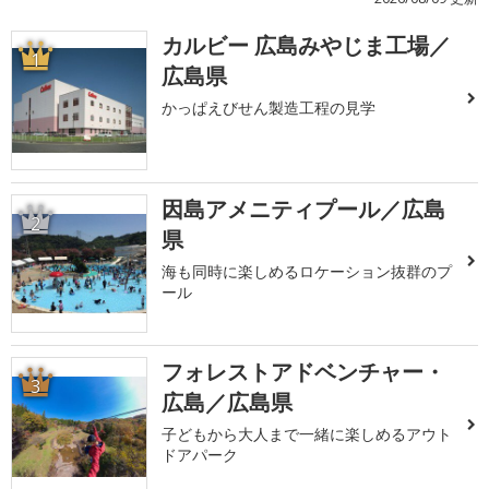
カルビー 広島みやじま工場／
1
広島県
かっぱえびせん製造工程の見学
因島アメニティプール／広島
2
県
海も同時に楽しめるロケーション抜群のプ
ール
フォレストアドベンチャー・
3
広島／広島県
子どもから大人まで一緒に楽しめるアウト
ドアパーク