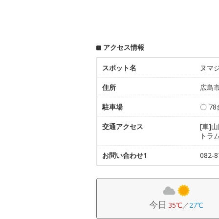
アクセス情報
スポット名
ヌマ
住所
広島市
駐車場
〇 78
交通アクセス
[車]
トラム
お問い合わせ1
082
今日
35℃
／
27℃