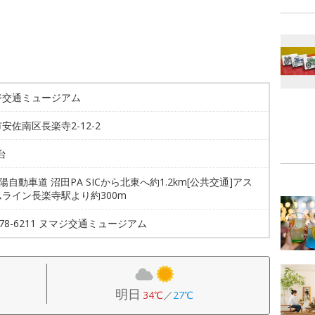
ジ交通ミュージアム
安佐南区長楽寺2-12-2
台
山陽自動車道 沼田PA SICから北東へ約1.2km[公共交通]アス
ライン長楽寺駅より約300m
-878-6211 ヌマジ交通ミュージアム
明日
34℃
／
27℃