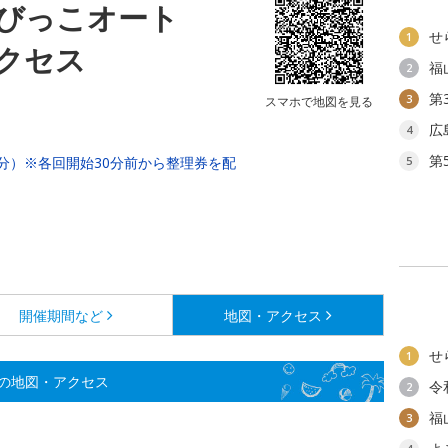
びっこオート
せ
1
クセス
福
2
第
3
スマホで地図を見る
広
4
第
回約45分）※各回開始30分前から整理券を配
5
開催期間など
地図・アクセス
せ
1
の地図・アクセス
令
2
福
3