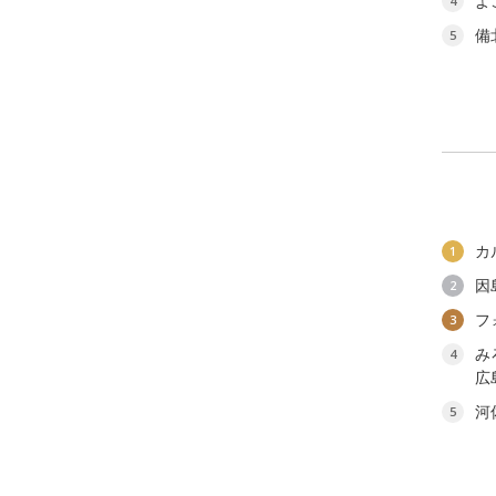
よ
4
備
5
カ
1
因
2
フ
3
み
4
広
河
5