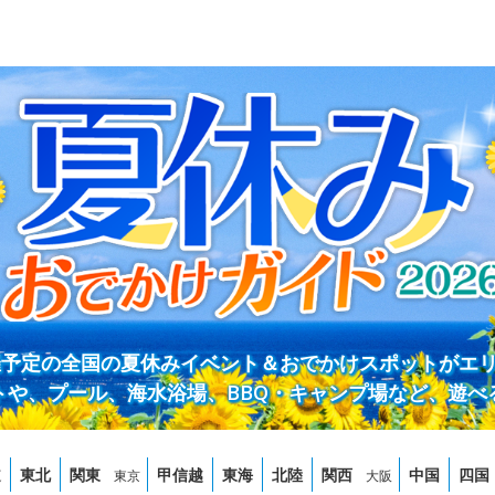
開催予定の全国の夏休みイベント＆おでかけスポットがエ
トや、プール、海水浴場、BBQ・キャンプ場など、遊べ
道
東北
関東
甲信越
東海
北陸
関西
中国
四国
東京
大阪