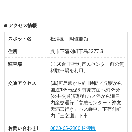
アクセス情報
スポット名
松濤園 陶磁器館
住所
呉市下蒲刈町下島2277-3
駐車場
〇 50台 下蒲刈市民センター前の無
料駐車場を利用。
交通アクセス
[車]広島駅から約1時間／呉駅から
国道185号線を竹原方面へ約35分
[公共交通]広駅前バス停から瀬戸
内産交運行「営農センター・沖友
天満宮行き」バス乗車、下蒲刈町
内「三之瀬」下車
お問い合わせ1
0823-65-2900 松濤園