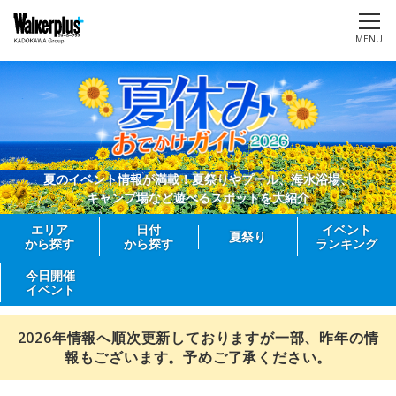
MENU
夏のイベント情報が満載！夏祭りやプール、海水浴場、
キャンプ場など遊べるスポットを大紹介
エリア
日付
イベント
夏祭り
から探す
から探す
ランキング
今日開催
イベント
2026年情報へ順次更新しておりますが一部、昨年の情
報もございます。予めご了承ください。