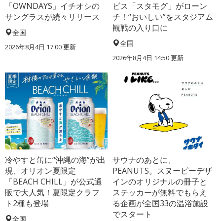
「OWNDAYS」イチオシの
ビス「スタモグ」がローン
サングラスが続々リリース
チ！“おいしい”をスタジアム
観戦の入り口に
全国
全国
2026年8月4日 17:00
更新
2026年8月4日 14:50
更新
冷やすと缶に“沖縄の海”が出
サウナのあとに、
現、オリオン夏限定
PEANUTS。スヌーピーデザ
「BEACH CHILL」が公式通
インのオリジナルの冊子と
販で大人気！夏限定クラフ
ステッカーが無料でもらえ
ト2種も登場
る企画が全国33の温浴施設
でスタート
全国