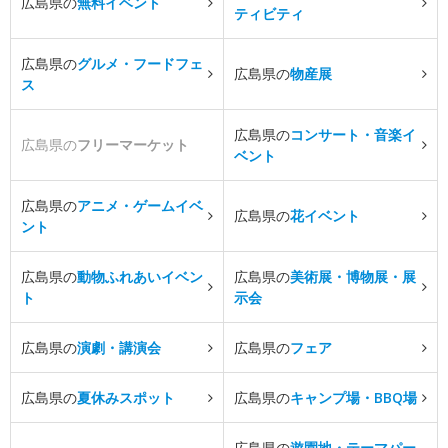
広島県の
無料イベント
ティビティ
広島県の
グルメ・フードフェ
広島県の
物産展
ス
広島県の
コンサート・音楽イ
広島県の
フリーマーケット
ベント
広島県の
アニメ・ゲームイベ
広島県の
花イベント
ント
広島県の
動物ふれあいイベン
広島県の
美術展・博物展・展
ト
示会
広島県の
演劇・講演会
広島県の
フェア
広島県の
夏休みスポット
広島県の
キャンプ場・BBQ場
広島県の
遊園地・テーマパー