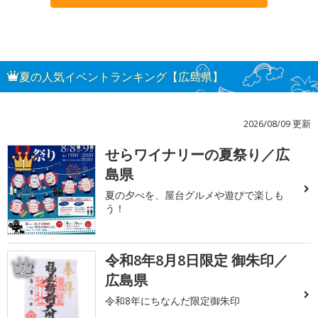
夏の人気イベントランキング【広島県】
2026/08/09 更新
せらワイナリーの夏祭り／広
1
島県
夏の夕べを、屋台グルメや遊びで楽しも
う！
令和8年8月8日限定 御朱印／
2
広島県
令和8年にちなんだ限定御朱印