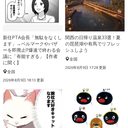
新任PTA会長「無駄をなくし
関西の日帰り温泉33選！夏
ます」→ベルマークやバザ
の琵琶湖や有馬でリフレッ
ーを即廃止!?爆速で終わる会
シュしよう
議に「有能すぎる」【作者
全国
に聞く】
2026年8月9日 17:28
更新
全国
2026年8月9日 18:13
更新