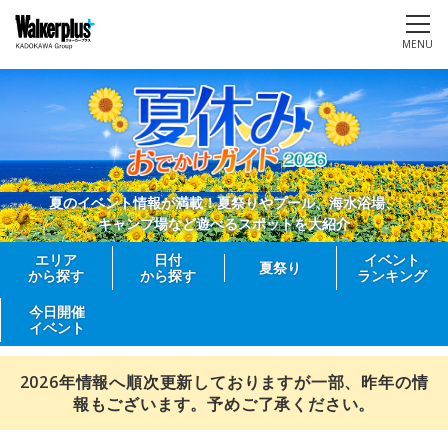
MENU
夏のイベント情報が満載！夏祭りやプール、海水浴場、
キャンプ場など遊べるスポットを大紹介
エリア
日付
イベント
夏祭り
から探す
から探す
ランキング
今日開催
イベント
2026年情報へ順次更新しておりますが一部、昨年の情
報もございます。予めご了承ください。