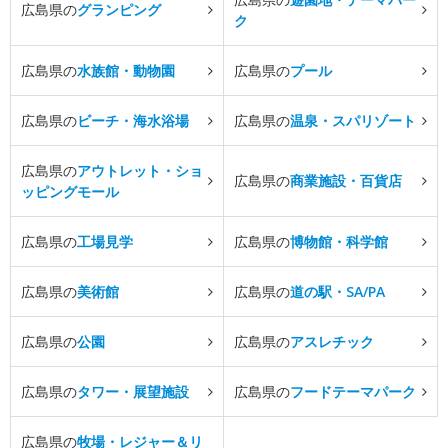
広島県の
グランピング
ク
広島県の
水族館・動物園
広島県の
プール
広島県の
ビーチ・海水浴場
広島県の
温泉・スパリゾート
広島県の
アウトレット・ショ
広島県の
商業施設・百貨店
ッピングモール
広島県の
工場見学
広島県の
博物館・科学館
広島県の
美術館
広島県の
道の駅・SA/PA
広島県の
公園
広島県の
アスレチック
広島県の
タワー・展望施設
広島県の
フードテーマパーク
広島県の
牧場・レジャー＆リ