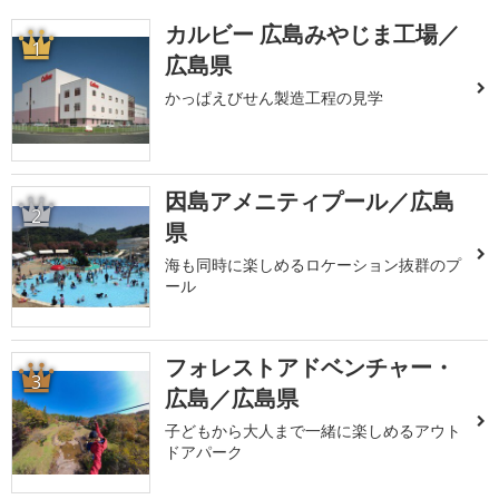
カルビー 広島みやじま工場／
1
広島県
かっぱえびせん製造工程の見学
因島アメニティプール／広島
2
県
海も同時に楽しめるロケーション抜群のプ
ール
フォレストアドベンチャー・
3
広島／広島県
子どもから大人まで一緒に楽しめるアウト
ドアパーク